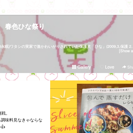
春色ひな祭り
黒柴「春」(2005,11,13生 2022,06,30永眠)ワタシの実家で激かわいがりされていた保護犬「ひな」(
[Show al
Gallery
Love
Sha
挑戦。
ち調味料見なきゃならな
👍