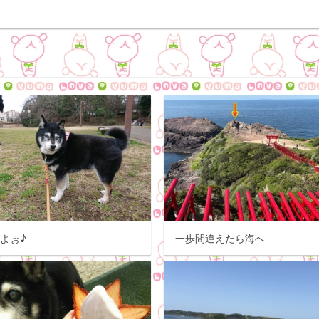
よぉ♪
一歩間違えたら海へ