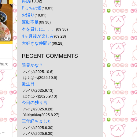
再訪
(10.02)
Fっちの愛
(10.01)
お帰り
(10.01)
運動不足
(09.30)
本を貸しに。。。
(09.30)
4ヶ月後が楽しみ
(09.28)
大好きな仲間と
(09.28)
RECENT COMMENTS
hare
限界かな？
ハイジ(2025.10.6)
はぐぱぺ(2025.10.6)
誕生日
ハイジ(2025.9.13)
はぐぱぺ(2025.9.13)
今日の独り言
ハイジ(2025.8.28)
Yukiyakko(2025.8.27)
三年経ちました
ハイジ(2025.6.30)
..
ハイジ(2025.6.30)