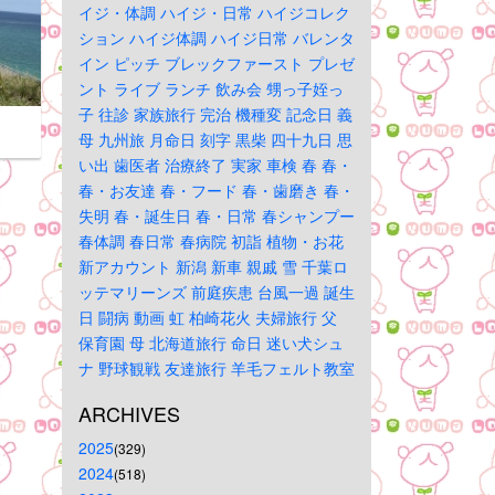
イジ・体調
ハイジ・日常
ハイジコレク
ション
ハイジ体調
ハイジ日常
バレンタ
イン
ピッチ
ブレックファースト
プレゼ
ント
ライブ
ランチ
飲み会
甥っ子姪っ
子
往診
家族旅行
完治
機種変
記念日
義
母
九州旅
月命日
刻字
黒柴
四十九日
思
い出
歯医者
治療終了
実家
車検
春
春・
春・お友達
春・フード
春・歯磨き
春・
失明
春・誕生日
春・日常
春シャンプー
春体調
春日常
春病院
初詣
植物・お花
新アカウント
新潟
新車
親戚
雪
千葉ロ
ッテマリーンズ
前庭疾患
台風一過
誕生
日
闘病
動画
虹
柏崎花火
夫婦旅行
父
保育園
母
北海道旅行
命日
迷い犬シュ
ナ
野球観戦
友達旅行
羊毛フェルト教室
ARCHIVES
2025
(329)
2024
(518)