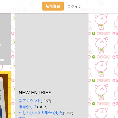
新規登録
ログイン
2009,3,保護 2020,3,2永眠)この子達の生きた証を残しておこうと思っています。最近は私の内容の薄い日常生活を綴っています。
l]
re
NEW ENTRIES
新アカウント
(10.07)
限界かな？
(10.05)
久しぶりの３人集合でした
(10.02)