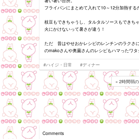
暑い暑い台所。
フライパンにまとめて入れて10～12分加熱する
枝豆もできちゃうし、タルタルソースもできち
火にかけないって暑さが違う！
ただ 昔はやせおかレシピのレンチンのラクさ
のmakoさんや奥薗さんのレシピもハマったワタ
#ハイジ・日常
#ディナー
« 2時間弱
Comments