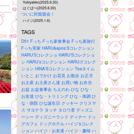
Yukiyakko(2025.6.30)
はぐぱぺ(2025.6.30)
ついに対面面会！
ハイジ(2025.1.6)
TAGS
D51
Fっち
Fっち家食事会
Fっち家旅行
Fっち実家
HARU&apos;Sコレクション
HARU'Sコレクショ
HARU'Sコレクショ
ン
HARU'sコレクション
HARUズコレク
ション
HINA'Sコレクション
Teaタイム
いとこ
おでかけ
お花見
お散歩
お正月
お土産
お土産さん達
お買い物
お弁当
お盆
お盆食事会
ちえのわ
ひな
ひな・
お友達
ひな・トリミング
ひな・体調
ひ
な・病院
ひな誕生日
クッキー
クリスマ
ス
サヨナラ
タッチ
タロウ君
ディズニ
ーシー
ディズニーランド
ディナー
ドッ
グカフェ
ドッグホテル
ハイジ'sコレク
ション
ハイジ・お友達
ハイジ・趣味
ハ