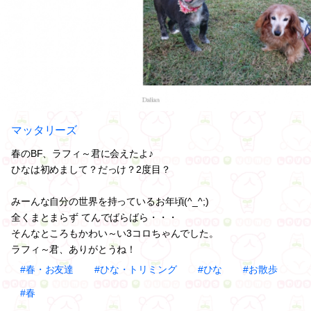
マッタリーズ
春のBF、ラフィ～君に会えたよ♪
ひなは初めまして？だっけ？2度目？
みーんな自分の世界を持っているお年頃(^_^;)
全くまとまらず てんでばらばら・・・
そんなところもかわい～い3コロちゃんでした。
ラフィ～君、ありがとうね！
#春・お友達
#ひな・トリミング
#ひな
#お散歩
#春