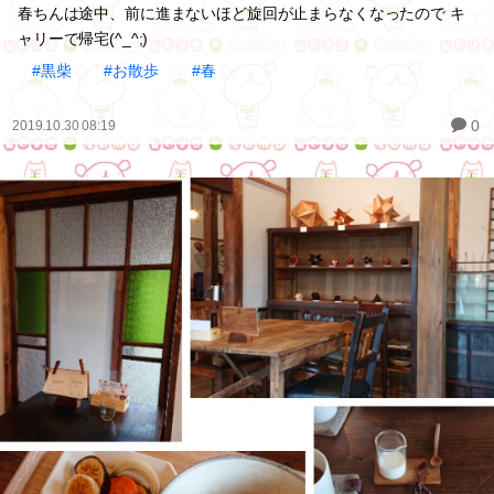
春ちんは途中、前に進まないほど旋回が止まらなくなったので キ
ャリーで帰宅(^_^;)
#黒柴
#お散歩
#春
0
2019.10.30 08:19