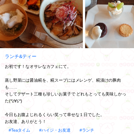
ランチ&ティー
お初です！なオサレなカフェにて。
蒸し野菜には醤油糀を、糀スープにはメレンゲ、糀漬けの豚肉
も……
そしてデザート三種も珍しいお菓子で どれもとっても美味しかっ
た(*≧∀≦*)
今日もお腹よじれるくらい笑って幸せな１日でした。
お友達、ありがとう！
#Teaタイム
#ハイジ・お友達
#ランチ