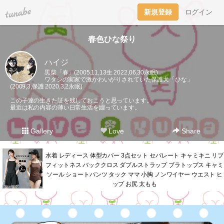
tuna.be
新規登録
ログイン
春色ひな祭り
ハイジ
黒柴「春」(2005,11,13生 2022,06,30永眠)
ワタシの実家で激かわいがりされていた保護犬「ひな」
(2009,3,保護 2020,3,2永眠)
この子達の生きた証を残しておこうと思っています。
最近は私の内容の薄い日常生活を綴っています。
Gallery
Love
Share
水着 レディース 体型カバー 3点セット セパレート キャミキニ リブ
フィットネス バッククロス ダブルストラップ ブラトップス キャミ
ソール ショートパンツ タック ママ 小胸 ノンワイヤー ウエスト ヒ
ップ お尻 太もも