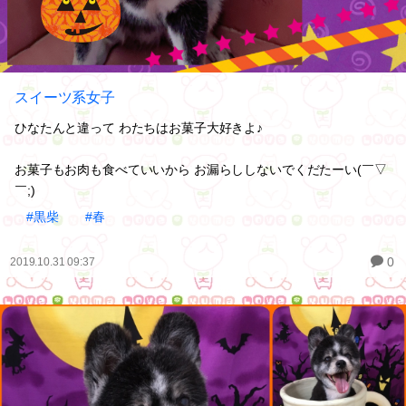
スイーツ系女子
ひなたんと違って わたちはお菓子大好きよ♪
お菓子もお肉も食べていいから お漏らししないでくだたーい(￣▽
￣;)
#黒柴
#春
0
2019.10.31 09:37