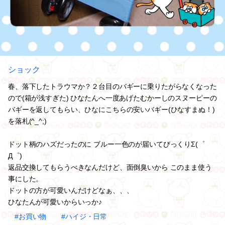
ショック
春、落下したトラウマか？２台目のバギーに乗りたがらなくなった
ので(箱が浅すぎた) ひなたんへ一度あげたむかーしのスヌーピーの
バギーを返してもらい、ひなにこちらの安いバギー(ひなすまぬ！)
を落札(^_^;)
ドット柄のハズだったのに ブルー一色のが届いてびっくりΣ(゜
Д゜)
返品交換してもらうべきなんだけど、面倒臭いから このまま使う
事にした。
ドットの方が可愛いんだけどなぁ、、、
ひなたんが可愛いからいっか♪
#お買い物
#ハイジ・日常