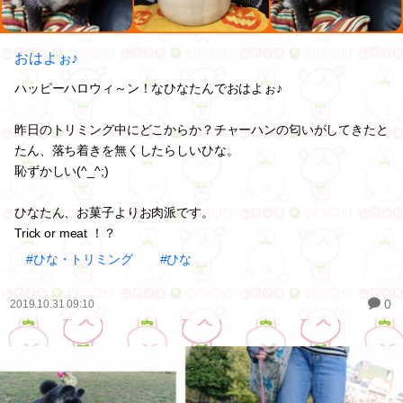
おはよぉ♪
ハッピーハロウィ～ン！なひなたんでおはよぉ♪
昨日のトリミング中にどこからか？チャーハンの匂いがしてきたと
たん、落ち着きを無くしたらしいひな。
恥ずかしい(^_^;)
ひなたん、お菓子よりお肉派です。
Trick or meat ！？
#ひな・トリミング
#ひな
0
2019.10.31 09:10