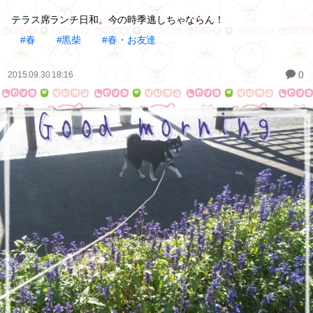
テラス席ランチ日和。今の時季逃しちゃならん！
#春
#黒柴
#春・お友達
0
2015.09.30 18:16