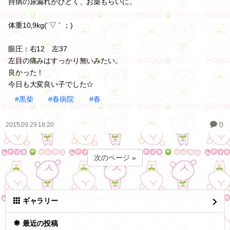
持病の尿漏れがひどく、お薬もらいに。
体重10,9kg(´▽｀；)ゞ
眼圧：右12 左37
左目の痛みはすっかり無いみたい。
良かった！
今日も大変良い子でした☆
#黒柴
#春病院
#春
0
2015.09.29 18:20
次のページ »
ギャラリー
最近の投稿