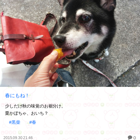
春にもね！
少しだけ秋の味覚のお裾分け。
栗かぼちゃ、おいち？
#黒柴
#春
0
2015.09.30 21:46