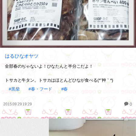
はるひなオヤツ
全部春のぢゃないよ！ひなたんと半分こだよ！
トサカと牛タン。トサカはほとんどひなが食べる(*´艸｀*)
#黒柴
#春・フード
#春
0
2015.09.29 19:29