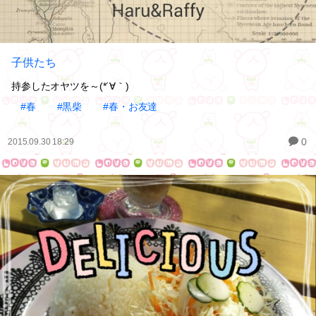
子供たち
持参したオヤツを～(*´∀｀)
#春
#黒柴
#春・お友達
0
2015.09.30 18:29