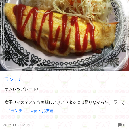
ランチ♪
オムレツプレート♪
女子サイズ？とても美味しいけどワタシには足りなかった(￣▽￣;)
#ランチ
#春・お友達
0
2015.09.30 18:19