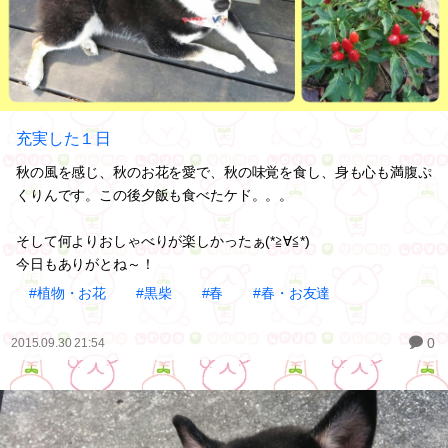
充実した１日
秋の風を感じ、秋のお花を愛で、秋の味覚を食し、身も心も満腹ぷ
くりんです。この後夕飯も食べたケド。。。
そして何よりおしゃべりが楽しかったぁ(*≧∀≦*)
今日もありがとね～！
#植物・お花
#黒柴
#春
#春・お友達
0
2015.09.30 21:54