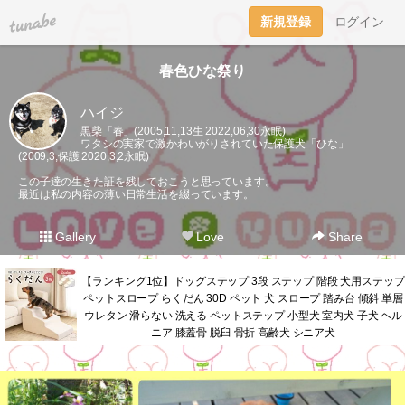
tuna.be
新規登録
ログイン
春色ひな祭り
ハイジ
黒柴「春」(2005,11,13生 2022,06,30永眠)
ワタシの実家で激かわいがりされていた保護犬「ひな」
(2009,3,保護 2020,3,2永眠)
この子達の生きた証を残しておこうと思っています。
最近は私の内容の薄い日常生活を綴っています。
Gallery
Love
Share
【ランキング1位】ドッグステップ 3段 ステップ 階段 犬用ステップ
ペットスロープ らくだん 30D ペット 犬 スロープ 踏み台 傾斜 単層
ウレタン 滑らない 洗える ペットステップ 小型犬 室内犬 子犬 ヘル
ニア 膝蓋骨 脱臼 骨折 高齢犬 シニア犬