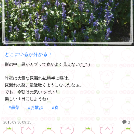
どこにいるか分かる？
影の中、黒がカブッて春がよく見えない(^_^;)
昨夜は大量な尿漏れ&1時半に嘔吐。
尿漏れの薬、最近吐くようになったなぁ。
でも、今朝は元気いっぱい！
楽しい１日にしようね♪
#黒柴
#お散歩
#春
0
2015.09.30 09:15