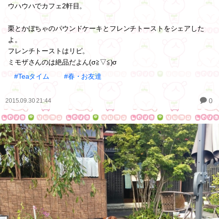
ウハウハでカフェ2軒目。
栗とかぼちゃのパウンドケーキとフレンチトーストをシェアした
よ。
フレンチトーストはリピ。
ミモザさんのは絶品だよん(σ≧▽≦)σ
#Teaタイム
#春・お友達
0
2015.09.30 21:44