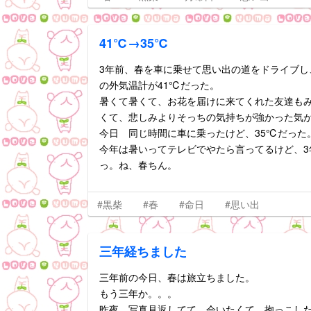
41℃→35℃
3年前、春を車に乗せて思い出の道をドライブし
の外気温計が41℃だった。
暑くて暑くて、お花を届けに来てくれた友達も
くて、悲しみよりそっちの気持ちが強かった気
今日 同じ時間に車に乗ったけど、35℃だった
今年は暑いってテレビでやたら言ってるけど、3
っ。ね、春ちん。
#黒柴
#春
#命日
#思い出
三年経ちました
三年前の今日、春は旅立ちました。
もう三年か。。。
昨夜 写真見返してて 会いたくて、抱っこし