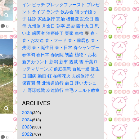
イン
ピッチ
ブレックファースト
プレゼ
ント
ライブ
ランチ
飲み会
甥っ子姪っ
子
往診
家族旅行
完治
機種変
記念日
義
母
九州旅
月命日
刻字
黒柴
四十九日
思
0
い出
歯医者
治療終了
実家
車検
春
春・
春・お友達
春・フード
春・歯磨き
春・
失明
春・誕生日
春・日常
春シャンプー
春体調
春日常
春病院
初詣
植物・お花
新アカウント
新潟
新車
親戚
雪
千葉ロ
ッテマリーンズ
前庭疾患
台風一過
誕生
日
闘病
動画
虹
柏崎花火
夫婦旅行
父
保育園
母
北海道旅行
命日
迷い犬シュ
ナ
野球観戦
友達旅行
羊毛フェルト教室
ARCHIVES
2025
(329)
2024
(518)
2023
(500)
2022
(769)
0