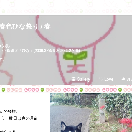
春色ひな祭り / 春
30永眠)
犬「ひな」(2009,3,保護 2020,3,2永眠)
す。
Gallery
Love
Sha
んの祭壇。
そう！昨日は春の月命
せられる。