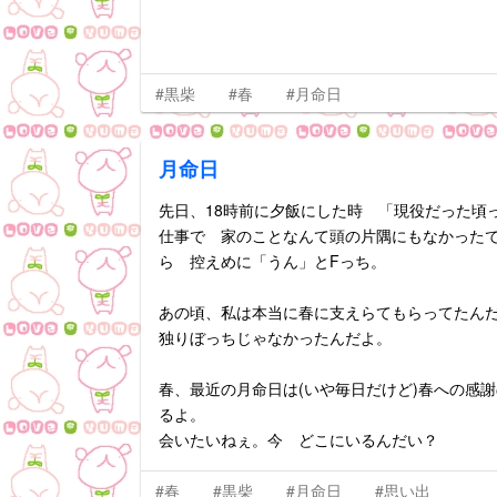
#黒柴
#春
#月命日
月命日
先日、18時前に夕飯にした時 「現役だった頃
仕事で 家のことなんて頭の片隅にもなかった
ら 控えめに「うん」とFっち。
あの頃、私は本当に春に支えらてもらってたん
独りぼっちじゃなかったんだよ。
春、最近の月命日は(いや毎日だけど)春への感
るよ。
会いたいねぇ。今 どこにいるんだい？
#春
#黒柴
#月命日
#思い出