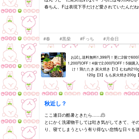
春ちん、Fは表現下手だけど愛されていたんだね❤
#春
#黒柴
#Fっち
#月命日
お試し送料無料1,399円！更に2個で600
1,200円OFF！4個で2,000円OFF！5
け！鶏たたき 炭火焼き【1】むね肉210
120g【3】もも炭火焼き200g
秋近し？
ここ連日の酷暑ときたら……🫠
とにかく洗濯物干しては吐き気がしてきて、そ
り、寝てしまうという有り得ない怠惰な日々を