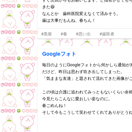
きた😆
なんとか 歯科医院変えなくて済みそう。
歯は大事だもんね、春ちん！
#黒柴
#春
#思い出
#歯医者
Googleフォト
毎日のようにGoogleフォトから何かしら通知
だけど、昨日は思わず吹き出してしまった。
「気ままな友達」と題されて流れてきた画像が
この頃は介護に追われてみっともないくらい余
今見たらこんなに愛おしい姿なのに。
春ごめんね！
そして今もこうして笑わせてくれてありがとう