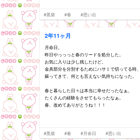
#黒柴
#春
#思い出
2年11ヶ月
月命日。
昨日やっっっと春のリードを処分した。
お気に入りは少し残したけど。
金具部分を分別するためにハサミで切ってる時
蘇ってきて、何とも言えない気持ちになった。
春と暮らした日々は本当に幸せだったなぁ。
たくさんの経験をさせてもらったなぁ。
春、改めてありがとうね！！！
#黒柴
#春
#月命日
#思い出