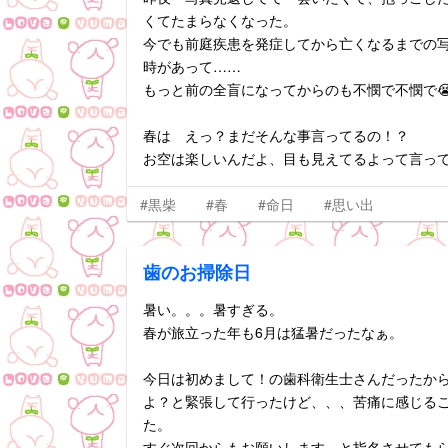
くてたまらなくなった。
今でも前庭疾患を発症してから亡くなるまでの
時があって……
もっと前の全盲になってからのも不憫で不憫で
春は えっ？まだそんな事言ってるの！？
お空は楽しいんだよ、目も見えてるよって言って
#黒柴
#春
#命日
#思い出
歯のお掃除日
暑い。。。暑すぎる。
春が旅立った年も6月は猛暑だったなぁ。
今日は初めまして！の歯科衛生士さんだったか
よ？と緊張して行ったけど、、、苦痛に感じる
た。
すぐ次回からもお願いします、と指名させてもら