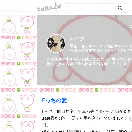
tuna.be
ハイジ
黒柴「春」(2005,11,13生 2022,06,
ワタシの実家で激かわいがりされていた保護
この子達の生きた証を残しておこうと思っていま
最近は私の内容の薄い日常生活を綴っています。
Fっちの愛
Fっち 昨日帰宅して真っ先に向かったのが春ち
お線香あげて 長々と手を合わせていました。
日。
ほんっとーに絶対忘れないFっちには毎月関心さ