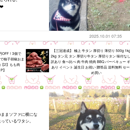
️
2025.10.01 07:35
【三冠達成】 極上 牛タン 厚切り 薄切り 500g 1kg 
円OFF！3個で
2kg タン元 タン 厚切り牛タン 厚切りタン 味付な
個購入で柚子胡椒おま
訳あり 食べ比べ 肉 牛肉 焼肉 BBQ バーベキュー 
g【2】もも肉
あり イベント 誕生日 お祝い 贈答品 送料無料 セー
【P】
め買い
のままソファに横にな
送っているワタシ。