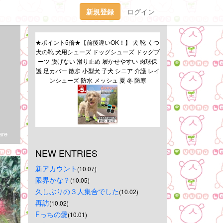
新規登録
ログイン
★ポイント5倍★【前後違いOK！】 犬 靴 くつ 
犬の靴 犬用シューズ ドッグシューズ ドッグブ
ーツ 脱げない 滑り止め 履かせやすい 肉球保
護 足カバー 散歩 小型犬 子犬 シニア 介護 レイ
ンシューズ 防水 メッシュ 夏 冬 防寒
re
NEW ENTRIES
新アカウント
(10.07)
限界かな？
(10.05)
久しぶりの３人集合でした
(10.02)
再訪
(10.02)
Fっちの愛
(10.01)