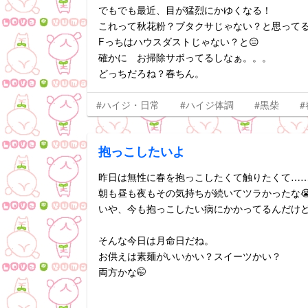
でもでも最近、目が猛烈にかゆくなる！
これって秋花粉？ブタクサじゃない？と思って
Fっちはハウスダストじゃない？と😑
確かに お掃除サボってるしなぁ。。。
どっちだろね？春ちん。
#ハイジ・日常
#ハイジ体調
#黒柴
#
抱っこしたいよ
昨日は無性に春を抱っこしたくて触りたくて…
朝も昼も夜もその気持ちが続いてツラかったな
いや、今も抱っこしたい病にかかってるんだけ
そんな今日は月命日だね。
お供えは素麺がいいかい？スイーツかい？
両方かな🤭