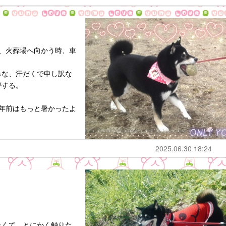
、火葬場へ向かう時、車
みな、汗だくで申し訳な
がする。
。
年前はもっと暑かったよ
2025.06.30 18:24
たくて、とにかく触りた