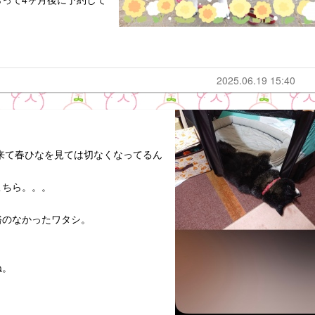
2025.06.19 15:40
が来て春ひなを見ては切なくなってるん
こちら。。。
裕のなかったワタシ。
ね。