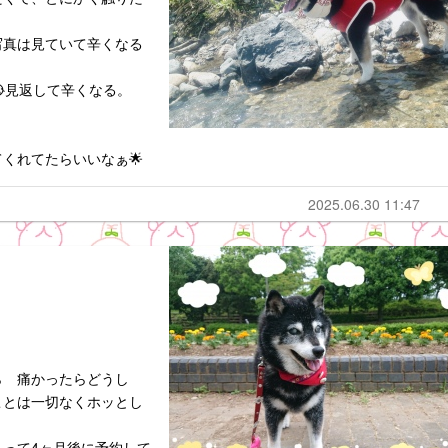
写真は見ていて辛くなる
見返して辛くなる。
くれてたらいいなぁ🌟
2025.06.30 11:47
ら 痛かったらどうし
ことは一切なくホッとし
って4ヶ月後に予約して