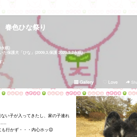
春色ひな祭り
30永眠)
犬「ひな」(2009,3,保護 2020,3,2永眠)
す。
Gallery
Love
Sha
題ない子が入ってきたし、家の子連れ
……
にも行かず・・・内心ホッ😌