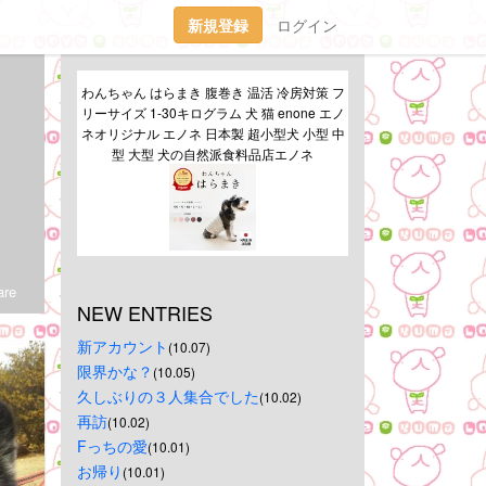
新規登録
ログイン
わんちゃん はらまき 腹巻き 温活 冷房対策 フ
リーサイズ 1-30キログラム 犬 猫 enone エノ
ネオリジナル エノネ 日本製 超小型犬 小型 中
型 大型 犬の自然派食料品店エノネ
re
NEW ENTRIES
新アカウント
(10.07)
限界かな？
(10.05)
久しぶりの３人集合でした
(10.02)
再訪
(10.02)
Fっちの愛
(10.01)
お帰り
(10.01)