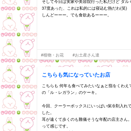
そして今日は実家や美容院行った私だけど ダル
37度あった、これは私的には寝込む熱だわ(笑)
しんどーーー。でも食欲あるーーー。
#植物・お花
#お土産さん達
こちらも気になっていたお店
こちらも 何年も食べてみたいなぁと指をくわえ
の「ル・レガラン」のケーキ。
今回、クーラーボックスにいっぱい保冷剤入れて
した。
耳が遠くて歩くのも難儀そうな年配の店主さん
って感じです。