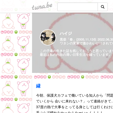
tuna.be
ハイジ
黒柴「春」(2005,11,13生 2022,06,
ワタシの実家で激かわいがりされていた保護
この子達の生きた証を残しておこうと思っていま
最近は私の内容の薄い日常生活を綴っています。
縁
今朝、保護犬カフェで働いている知人から「問
ていくから 会いに来れない？」って連絡がきて
37度の熱で大事をとってる身としては行くわけ
手ぶらで帰れなかったらたーいへん！！！