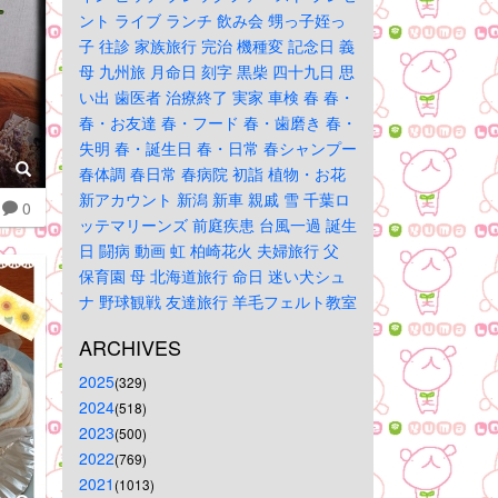
ント
ライブ
ランチ
飲み会
甥っ子姪っ
子
往診
家族旅行
完治
機種変
記念日
義
母
九州旅
月命日
刻字
黒柴
四十九日
思
い出
歯医者
治療終了
実家
車検
春
春・
春・お友達
春・フード
春・歯磨き
春・
失明
春・誕生日
春・日常
春シャンプー
春体調
春日常
春病院
初詣
植物・お花
新アカウント
新潟
新車
親戚
雪
千葉ロ
0
ッテマリーンズ
前庭疾患
台風一過
誕生
日
闘病
動画
虹
柏崎花火
夫婦旅行
父
保育園
母
北海道旅行
命日
迷い犬シュ
ナ
野球観戦
友達旅行
羊毛フェルト教室
ARCHIVES
2025
(329)
2024
(518)
2023
(500)
2022
(769)
2021
(1013)