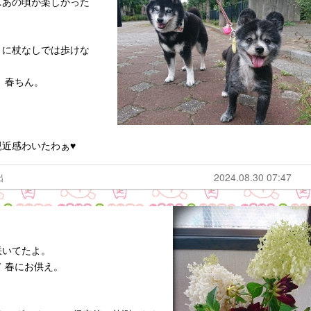
…あの頃が楽しかった
うに杖なしでは歩けな
、春ちん。
近感わいたわぁ♥️
出
2024.08.30 07:47
咲いてたよ。
 春にお供え。