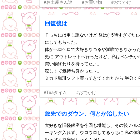
#お土産さん達
#お買い物
#おでかけ
回復後は
Ｆっちには申し訳ないけど 昼は(15時すぎてた
にしてもらった。
体がヘロヘロで大好きなつるや満喫できなかった
更に アウトレットへ行ったけど、私はベンチか
買い物終わりを待ってたよ。
涼しくて気持ち良かった～。
ミカド珈琲ソフト買ってきてくれたから 半分く
#Teaタイム
#おでかけ
旅先でのダウン、何とか治したい
大好きな旧軽銀座を今回も堪能し、その後 ハル
ーキング入れず、ウロウロしてるうちに 私の体
やっぱり持病出ちゃうんだなぁ。