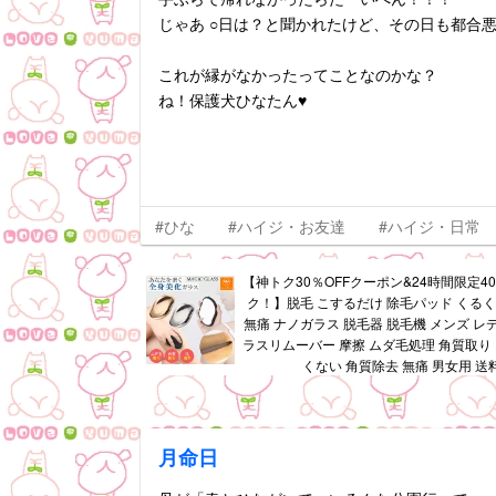
じゃあ ○日は？と聞かれたけど、その日も都合悪
これが縁がなかったってことなのかな？
ね！保護犬ひなたん♥️
#ひな
#ハイジ・お友達
#ハイジ・日常
【神トク30％OFFクーポン&24時間限定4
ク！】脱毛 こするだけ 除毛パッド くるく
無痛 ナノガラス 脱毛器 脱毛機 メンズ レ
ラスリムーバー 摩擦 ムダ毛処理 角質取り 自
くない 角質除去 無痛 男女用 送
月命日