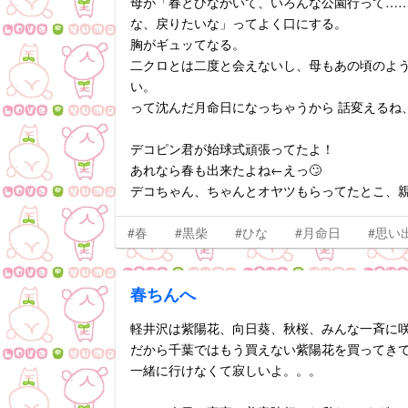
母が「春とひながいて、いろんな公園行って…
な、戻りたいな」ってよく口にする。
胸がギュッてなる。
二クロとは二度と会えないし、母もあの頃のよ
い。
って沈んだ月命日になっちゃうから 話変えるね
デコピン君が始球式頑張ってたよ！
あれなら春も出来たよね←えっ🙄
デコちゃん、ちゃんとオヤツもらってたとこ、親
#春
#黒柴
#ひな
#月命日
#思い
春ちんへ
軽井沢は紫陽花、向日葵、秋桜、みんな一斉に
だから千葉ではもう買えない紫陽花を買ってきて
一緒に行けなくて寂しいよ。。。