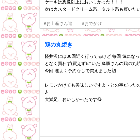
ケーキは想像以上においしかった！！！
次はカスタードクリーム系、タルト系も買いた
#お土産さん達
#おでかけ
鶏の丸焼き
軽井沢には30回近く行ってるけど 毎回 気にな
となく買わず(買えず)にいた 鳥勝さんの鶏の丸
今回 運よく予約なしで買えました🙌
レモンかけても美味しいですよ～との事だったの
♪
大満足、おいしかったです😋