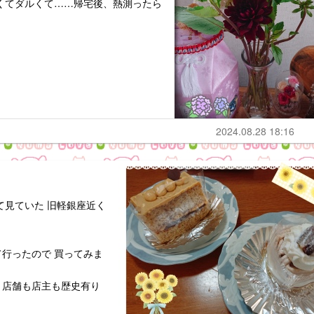
くてダルくて……帰宅後、熱測ったら
2024.08.28 18:16
て見ていた 旧軽銀座近く
行ったので 買ってみま
。店舗も店主も歴史有り