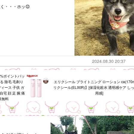
く・・・ホッ😌
2024.08.30 20:37
0%ポイントバッ
る 除毛 毛剃り
エリクシール ブライトニング ローション ca(170m
ディース 子供 ガ
リクシール(ELIXIR)】[保湿化粧水 透明感ケア し
宅 顔 足 腕 痛
用感]
料無料