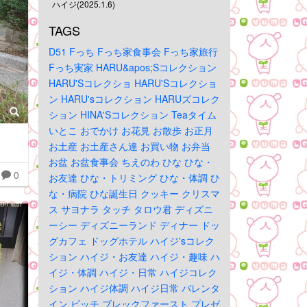
ハイジ(2025.1.6)
TAGS
D51
Fっち
Fっち家食事会
Fっち家旅行
Fっち実家
HARU&apos;Sコレクション
HARU'Sコレクショ
HARU'Sコレクショ
ン
HARU'sコレクション
HARUズコレク
ション
HINA'Sコレクション
Teaタイム
いとこ
おでかけ
お花見
お散歩
お正月
お土産
お土産さん達
お買い物
お弁当
お盆
お盆食事会
ちえのわ
ひな
ひな・
0
お友達
ひな・トリミング
ひな・体調
ひ
な・病院
ひな誕生日
クッキー
クリスマ
ス
サヨナラ
タッチ
タロウ君
ディズニ
ーシー
ディズニーランド
ディナー
ドッ
グカフェ
ドッグホテル
ハイジ'sコレク
ション
ハイジ・お友達
ハイジ・趣味
ハ
イジ・体調
ハイジ・日常
ハイジコレク
ション
ハイジ体調
ハイジ日常
バレンタ
イン
ピッチ
ブレックファースト
プレゼ