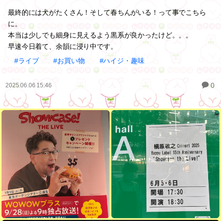
最終的には犬がたくさん！そして春ちんがいる！って事でこちら
に。
本当は少しでも細身に見えるよう黒系が良かったけど。。。
早速今日着て、余韻に浸り中です。
#ライブ
#お買い物
#ハイジ・趣味
0
2025.06.06 15:46