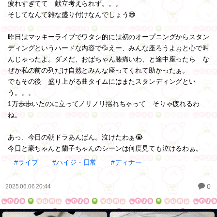
疲れすぎてて 献立考えられず。。。
そしてなんて雑な盛り付けなんでしょう😅
昨日はマッキーライブでワタシ的には初のオープニングからスタン
ディングというハードな内容で💦えー、みんな座ろうよぉと心で叫
んじゃったよ。ダメだ、おばちゃん膝痛いわ、と途中座ったら な
ぜか私の前の列だけ自然とみんな座ってくれて助かったぁ。
でもその後 盛り上がる曲タイムにはまたスタンディングとい
う。。。
1万歩歩いたのに立ってノリノリ揺れちゃって そりゃ疲れるわ
ね。
あっ、今日の朝ドラあんぱん。泣けたわぁ😭
今日と豪ちゃんと蘭子ちゃんのシーンは何度見ても泣けるわぁ。
#ライブ
#ハイジ・日常
#ディナー
0
2025.06.06 20:44