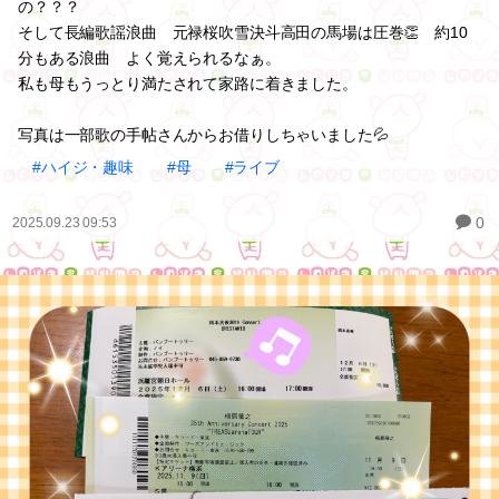
の？？？
そして長編歌謡浪曲 元禄桜吹雪決斗高田の馬場は圧巻👏 約10
分もある浪曲 よく覚えられるなぁ。
私も母もうっとり満たされて家路に着きました。
写真は一部歌の手帖さんからお借りしちゃいました💦
#ハイジ・趣味
#母
#ライブ
0
2025.09.23 09:53