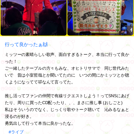
行って良かったぁ🙌
ミッツーの素晴らしい歌声、面白すぎるトーク、本当に行って良か
った！
ご一緒したテーブルの方々もみな、オヒトリサマで 同じ世代みた
いで 昔は小室哲哉とか聞いてたのに いつの間にかミッツとか聴
くようになってて🤣なんて言ってた。
推し活ってファンの仲間で有線リクエストしよう！ってSNSにあげ
たり、周りに買ったCD配ったり、、、まさに推し事 (おしごと)
私はそういうのでなく、じっくり歌やトーク聴いて 沁みるなぁと
浸るのが好き。
勇気出して行って本当に良かったな。
#ライブ