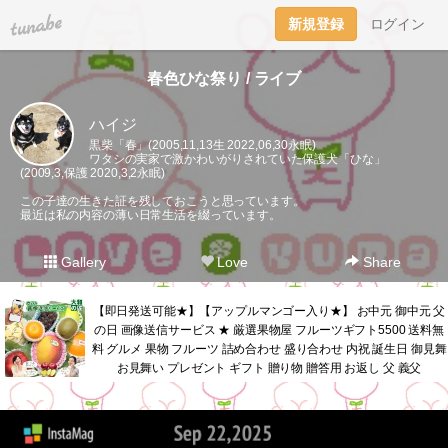
tuna.be
新規登録
ログイン
春色ひな祭り / ライブ
ハイジ
黒柴「春」(2005,11,13生 2022,06,30永眠)
ワタシの実家で激かわいがりされていた保護犬「ひな」
(2009,3,保護 2020,3,2永眠)
この子達の生きた証を残しておこうと思っています。
最近は私の内容の薄い日常生活を綴っています。
Gallery
Love
Share
【即日発送可能★】【アップルマンゴー入り★】 お中元 御中元 父
の日 画像送信サービス ★ 厳選果物屋 フルーツギフト5500 送料無
料 グルメ 果物 フルーツ 詰め合わせ 盛り合わせ 内祝 誕生日 御見舞
お見舞い プレゼント ギフト 贈り物 贈答用 お返し 父 義父