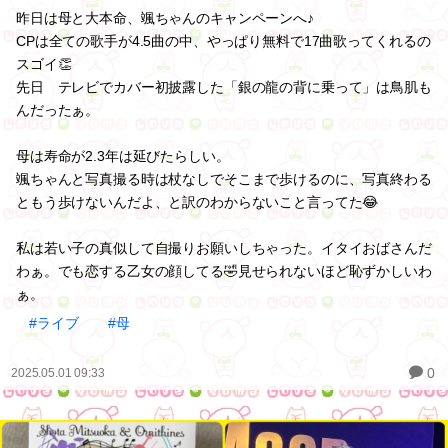
昨日は母と大本命、颯ちゃんのキャンペーンへ♪
CPは全ての歌手が4.5曲の中、やっぱり無料で17曲歌ってくれるの
スゴイ👏
先日 テレビでカバー初披露した「銀の龍の背に乗って」は鳥肌も
んだったぁ。
母は寿命が2.3年は延びたらしい。
颯ちゃんと写真撮る時は杖なしでそこまで歩けるのに、写真終わる
ともう歩けないんだよ、と訳のわからないこと言ってた😂
私は若い子の真似して自撮りお願いしちゃった。イタイおばさんだ
わぁ。でも恋する乙女の顔してる🤣見せられないほど恥ずかしいわ
ぁ。
#ライブ
#母
0
2025.05.01 09:33