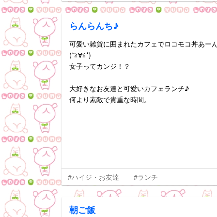
らんらんち♪
可愛い雑貨に囲まれたカフェでロコモコ丼あー
(*≧∀≦*)
女子ってカンジ！？
大好きなお友達と可愛いカフェランチ♪
何より素敵で貴重な時間。
#ハイジ・お友達
#ランチ
朝ご飯