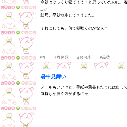
今朝はゆっくり寝てよう！と思っていたのに、春ち
_-;)
結局、早朝散歩してきました。
それにしても、何で朝吐くのかなぁ？
#春
#春体調
#お散歩
#黒柴
暑中見舞い
メールもいいけど、手紙や葉書もたまには出し
気持ちが届く気がするにゃ。