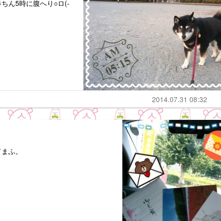
ん5時に腹へり○ロ(-
2014.07.31 08:32
てまふ。