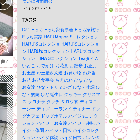
ついに対面面会！
ハイジ(2025.1.6)
TAGS
D51
Fっち
Fっち家食事会
Fっち家旅行
Fっち実家
HARU&apos;Sコレクション
HARU'Sコレクショ
HARU'Sコレクショ
ン
HARU'sコレクション
HARUズコレク
ション
HINA'Sコレクション
Teaタイム
0
いとこ
おでかけ
お花見
お散歩
お正月
お土産
お土産さん達
お買い物
お弁当
お盆
お盆食事会
ちえのわ
ひな
ひな・
お友達
ひな・トリミング
ひな・体調
ひ
な・病院
ひな誕生日
クッキー
クリスマ
ス
サヨナラ
タッチ
タロウ君
ディズニ
ーシー
ディズニーランド
ディナー
ドッ
グカフェ
ドッグホテル
ハイジ'sコレク
ション
ハイジ・お友達
ハイジ・趣味
ハ
イジ・体調
ハイジ・日常
ハイジコレク
ション
ハイジ体調
ハイジ日常
バレンタ