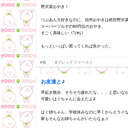
野沢菜おやき！
つぶあん大好きなのに、信州おやきは絶対野沢
スーパーツルヤの80円位のおやき。
すごく美味しい《*≧∀≦》
もっといっぱい買ってくれば良かった。
#春
#ブレックファースト
お友達と♪
早起き散歩、そろそろ疲れたな。。。と思いなが
可愛いはぐちゃんに会えたよ♪
はぐ姉ちゃん、学校休みなのに早くからエライ
家もそんなお姉ちゃんがいたらなぁ☆