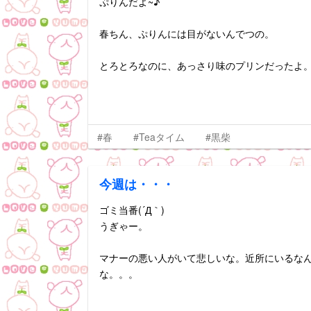
ぷりんだよ~♪
春ちん、ぷりんには目がないんでつの。
とろとろなのに、あっさり味のプリンだったよ
#春
#Teaタイム
#黒柴
今週は・・・
ゴミ当番(´Д｀)
うぎゃー。
マナーの悪い人がいて悲しいな。近所にいるな
な。。。