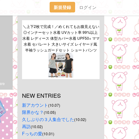
新規登録
ログイン
＼上下2枚で完成！／めくれてもお腹見えない
◎インナーセット水着 UVカット率 99%以上 
水着 レディース 体型カバー水着 UPF50+ ママ
水着 セパレート 大きいサイズ レイヤード風 
半袖ラッシュガードセット ショートパンツ
re
NEW ENTRIES
新アカウント
(10.07)
限界かな？
(10.05)
久しぶりの３人集合でした
(10.02)
再訪
(10.02)
Fっちの愛
(10.01)