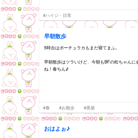
#ハイジ・日常
早朝散歩
5時台はポーチュラカもまだ寝てまふ。
早朝散歩はツラいけど、今朝もBFの松ちゃんに
ね！春ちん♪
#春
#お散歩
#黒柴
おはよぉ♪