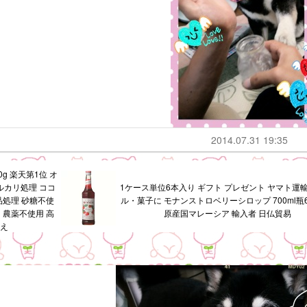
2014.07.31 19:35
0g 楽天第1位 オ
アルカリ処理 ココ
1ケース単位6本入り ギフト プレゼント ヤマト運輸
品処理 砂糖不使
ル・菓子に モナンストロベリーシロップ 700ml瓶
ー 農薬不使用 高
原産国マレーシア 輸入者 日仏貿易
換え