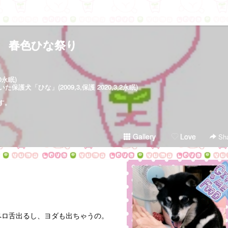
春色ひな祭り
30永眠)
犬「ひな」(2009,3,保護 2020,3,2永眠)
す。
Gallery
Love
Sha
ペロ舌出るし、ヨダも出ちゃうの。