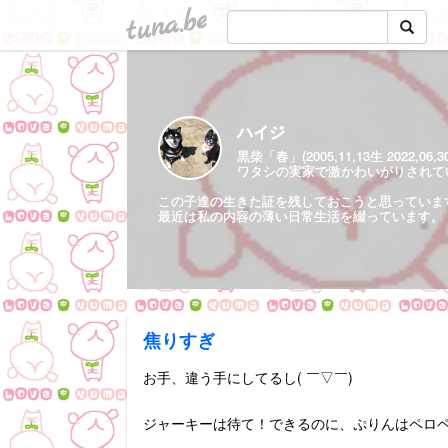
tuna.be
ハイジ
黒柴「春」(2005,11,13生 2022,06,
ワタシの実家で激かわいがりされていた保護
この子達の生きた証を残しておこうと思っていま
最近は私の内容の薄い日常生活を綴っています。
焦りすぎ
お手、違う手にしてるし( ￣▽￣)
ジャーキーは待て！できるのに、ぷりんはペロ