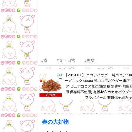
#春
#春・日常
#黒柴
【20%OFF】 ココアパウダー 純ココア 10
ーガニック cocoa 純ココアパウダー 非
ア ピュアココア無添加(無糖 無香料 無薬
用 保存料不使用) 有機JAS カカオパウダ
フラバノール 非遺伝子組み
春の大好物