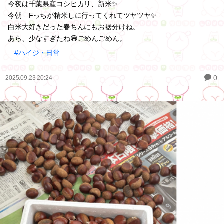
今夜は千葉県産コシヒカリ、新米✨
今朝 Fっちが精米しに行ってくれてツヤツヤ✨
白米大好きだった春ちんにもお裾分けね。
あら、少なすぎたね😅ごめんごめん。
#ハイジ・日常
0
2025.09.23 20:24