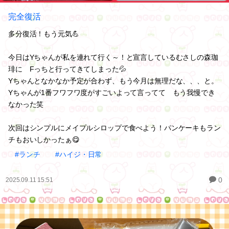
完全復活
多分復活！もう元気💪
今日はYちゃんが私を連れて行く～！と宣言しているむさしの森珈
琲に Fっちと行ってきてしまった💦
Yちゃんとなかなか予定が合わず、もう今月は無理だな、、、と。
Yちゃんが1番フワフワ度がすごいよって言ってて もう我慢でき
なかった笑
次回はシンプルにメイプルシロップで食べよう！パンケーキもラン
チもおいしかったぁ😋
#ランチ
#ハイジ・日常
0
2025.09.11 15:51