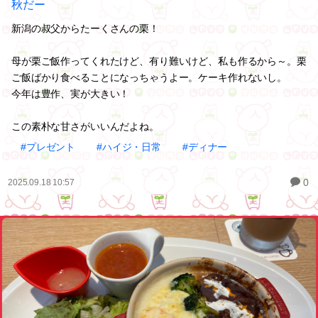
秋だー
新潟の叔父からたーくさんの栗！
母が栗ご飯作ってくれたけど、有り難いけど、私も作るから～。栗
ご飯ばかり食べることになっちゃうよー。ケーキ作れないし。
今年は豊作、実が大きい！
この素朴な甘さがいいんだよね。
#プレゼント
#ハイジ・日常
#ディナー
0
2025.09.18 10:57