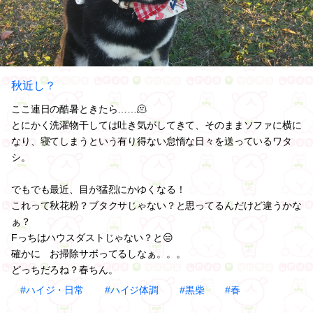
秋近し？
ここ連日の酷暑ときたら……🫠
とにかく洗濯物干しては吐き気がしてきて、そのままソファに横に
なり、寝てしまうという有り得ない怠惰な日々を送っているワタ
シ。
でもでも最近、目が猛烈にかゆくなる！
これって秋花粉？ブタクサじゃない？と思ってるんだけど違うかな
ぁ？
Fっちはハウスダストじゃない？と😑
確かに お掃除サボってるしなぁ。。。
どっちだろね？春ちん。
#ハイジ・日常
#ハイジ体調
#黒柴
#春