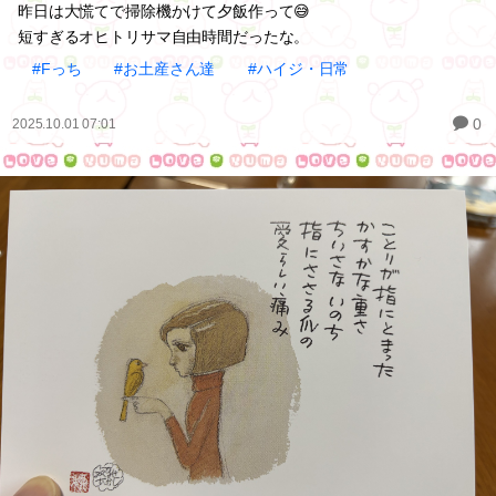
昨日は大慌てで掃除機かけて夕飯作って😅
短すぎるオヒトリサマ自由時間だったな。
#Fっち
#お土産さん達
#ハイジ・日常
0
2025.10.01 07:01