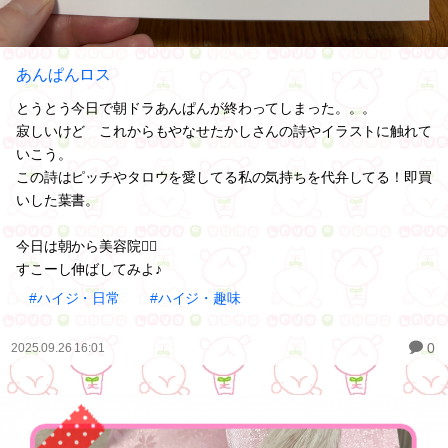
あんぱんロス
とうとう今日で朝ドラあんぱんが終わってしまった。。。
寂しいけど これからもやなせたかしさんの詩やイラストに触れて
いこう。
この詩はピッチやタロウを愛してる私の気持ちを代弁してる！即買
いした葉書。
今日は朝から美容院💇‍♀️
すこーし伸ばしてみよ♪
#ハイジ・日常
#ハイジ・趣味
0
2025.09.26 16:01