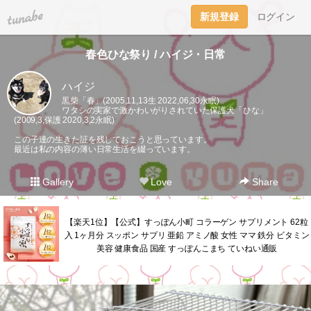
tuna.be
新規登録
ログイン
春色ひな祭り / ハイジ・日常
ハイジ
黒柴「春」(2005,11,13生 2022,06,30永眠)
ワタシの実家で激かわいがりされていた保護犬「ひな」
(2009,3,保護 2020,3,2永眠)
この子達の生きた証を残しておこうと思っています。
最近は私の内容の薄い日常生活を綴っています。
Gallery
Love
Share
【楽天1位】【公式】すっぽん小町 コラーゲン サプリメント 62粒
入 1ヶ月分 スッポン サプリ 亜鉛 アミノ酸 女性 ママ 鉄分 ビタミン
美容 健康食品 国産 すっぽんこまち ていねい通販