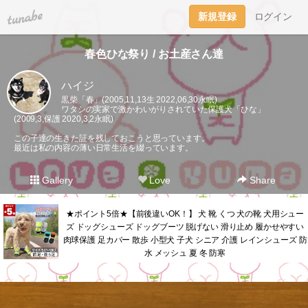
tuna.be
新規登録
ログイン
春色ひな祭り / お土産さん達
ハイジ
黒柴「春」(2005,11,13生 2022,06,30永眠)
ワタシの実家で激かわいがりされていた保護犬「ひな」
(2009,3,保護 2020,3,2永眠)
この子達の生きた証を残しておこうと思っています。
最近は私の内容の薄い日常生活を綴っています。
Gallery
Love
Share
★ポイント5倍★【前後違いOK！】 犬 靴 くつ 犬の靴 犬用シュー
ズ ドッグシューズ ドッグブーツ 脱げない 滑り止め 履かせやすい
肉球保護 足カバー 散歩 小型犬 子犬 シニア 介護 レインシューズ 防
水 メッシュ 夏 冬 防寒