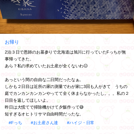
お帰り
2泊３日で恩師のお墓参りで北海道は旭川に行っていたFっちが無
事帰ってきた。
あら？私の求めていたお土産が全くないわ😑
あっという間の自由な二日間だったなぁ。
しかも２日目は近所の家の測量でわが家に3回も人がきて うちの
庭でカンカンカンカンやってて全く休まらなかったし。。。私の２
日目を返してほしいよ。
昨日は大慌てで掃除機かけて夕飯作って😅
短すぎるオヒトリサマ自由時間だったな。
#Fっち
#お土産さん達
#ハイジ・日常