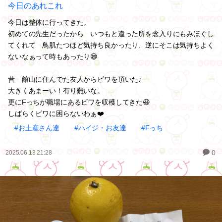
今日のあれこれ
今日は整体に行ってきた。
初めての先生だったから いつもと違った所を念入りにもみほぐし
てくれて 鳥肌たつほど気持ち良かったり、逆にそこは気持ちよく
ないなぁって時もあったり😁
昔 館山に住んでた友人からビワを頂いた♪
大きくあまーい！有り難いな。
更にFっちが職場にあるビワを収穫してきた😆
しばらくビワに困らないわぁ❤️
#お土産さん達
#ハイジ・お友達
#Fっち
0
2025.06.13 21:28