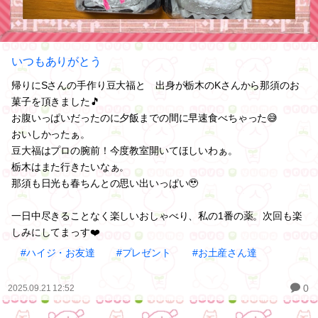
いつもありがとう
帰りにSさんの手作り豆大福と 出身が栃木のKさんから那須のお
菓子を頂きました🎵
お腹いっぱいだったのに夕飯までの間に早速食べちゃった😅
おいしかったぁ。
豆大福はプロの腕前！今度教室開いてほしいわぁ。
栃木はまた行きたいなぁ。
那須も日光も春ちんとの思い出いっぱい🥹
一日中尽きることなく楽しいおしゃべり、私の1番の薬。次回も楽
しみにしてまっす❤️
#ハイジ・お友達
#プレゼント
#お土産さん達
0
2025.09.21 12:52