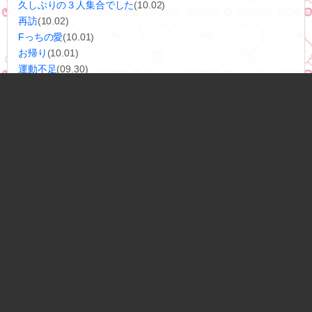
久しぶりの３人集合でした
(10.02)
再訪
(10.02)
Fっちの愛
(10.01)
お帰り
(10.01)
運動不足
(09.30)
本を貸しに。。。
(09.30)
4ヶ月後が楽しみ
(09.28)
大好きな仲間と
(09.28)
月別エントリー
タグ一覧
リンク
ブログトップ
★ポイント5倍★【前後違いOK！】 犬 靴 くつ 犬の靴 犬用シュー
ズ ドッグシューズ ドッグブーツ 脱げない 滑り止め 履かせやすい