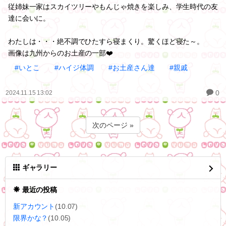
従姉妹一家はスカイツリーやもんじゃ焼きを楽しみ、学生時代の友
達に会いに。
わたしは・・・絶不調でひたすら寝まくり。驚くほど寝た～。
画像は九州からのお土産の一部❤️
#いとこ
#ハイジ体調
#お土産さん達
#親戚
0
2024.11.15 13:02
次のページ »
ギャラリー
最近の投稿
新アカウント
(10.07)
限界かな？
(10.05)