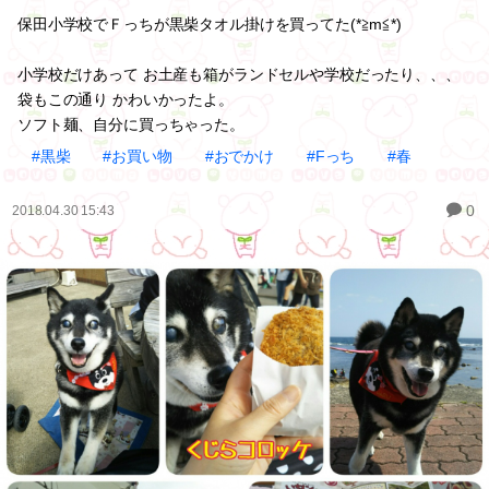
保田小学校でＦっちが黒柴タオル掛けを買ってた(*≧m≦*)
小学校だけあって お土産も箱がランドセルや学校だったり、、、
袋もこの通り かわいかったよ。
ソフト麺、自分に買っちゃった。
#黒柴
#お買い物
#おでかけ
#Fっち
#春
0
2018.04.30 15:43