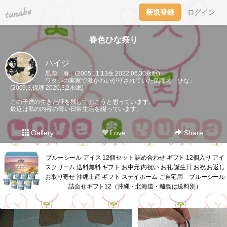
tuna.be
新規登録
ログイン
春色ひな祭り
ハイジ
黒柴「春」(2005,11,13生 2022,06,30永眠)
ワタシの実家で激かわいがりされていた保護犬「ひな」
(2009,3,保護 2020,3,2永眠)
この子達の生きた証を残しておこうと思っています。
最近は私の内容の薄い日常生活を綴っています。
Gallery
Love
Share
ブルーシール アイス 12個セット 詰め合わせ ギフト 12個入り アイ
スクリーム 送料無料 ギフト お中元 内祝い お礼 誕生日 お祝 お返し
お取り寄せ 沖縄土産 ギフト ステイホーム ご自宅用 ブルーシール
詰合せギフト12（沖縄・北海道・離島は送料別）