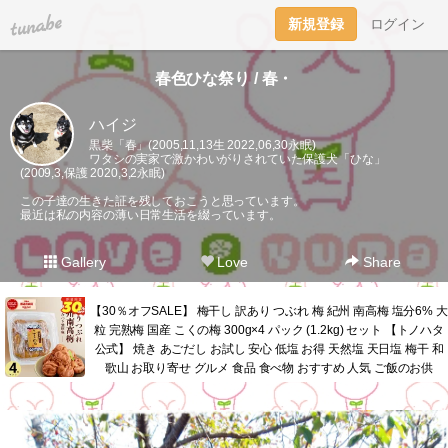
tuna.be
新規登録
ログイン
春色ひな祭り / 春・
ハイジ
黒柴「春」(2005,11,13生 2022,06,30永眠)
ワタシの実家で激かわいがりされていた保護犬「ひな」
(2009,3,保護 2020,3,2永眠)
この子達の生きた証を残しておこうと思っています。
最近は私の内容の薄い日常生活を綴っています。
Gallery
Love
Share
【30％オフSALE】 梅干し 訳あり つぶれ 梅 紀州 南高梅 塩分6% 大
粒 完熟梅 国産 こくの梅 300g×4 パック (1.2kg) セット 【トノハタ
公式】 焼き あごだし お試し 安心 低塩 お得 天然塩 天日塩 梅干 和
歌山 お取り寄せ グルメ 食品 食べ物 おすすめ 人気 ご飯のお供