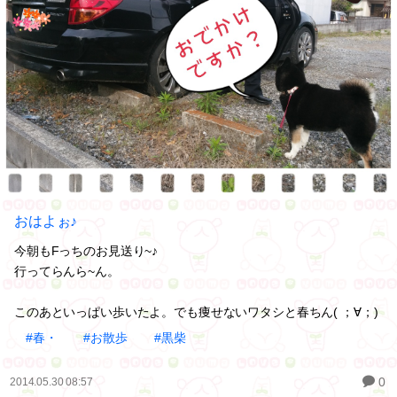
おはよぉ♪
今朝もFっちのお見送り~♪
行ってらんら~ん。
このあといっぱい歩いたよ。でも痩せないワタシと春ちん( ；∀；)
#春・
#お散歩
#黒柴
0
2014.05.30 08:57