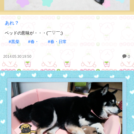
あれ？
ベッドの意味が・・・(￣▽￣;)
#黒柴
#春・
#春・日常
0
2014.05.30 19:50