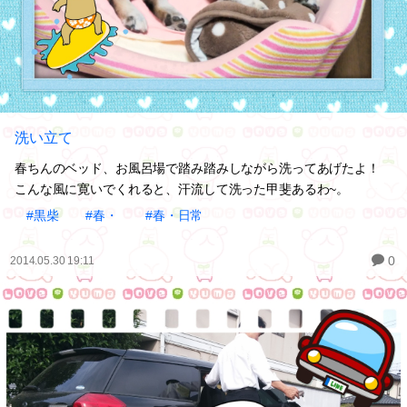
洗い立て
春ちんのベッド、お風呂場で踏み踏みしながら洗ってあげたよ！
こんな風に寛いでくれると、汗流して洗った甲斐あるわ~。
#黒柴
#春・
#春・日常
0
2014.05.30 19:11