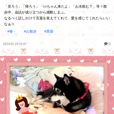
「戻ろう」「帰ろう」「○○ちゃん来たよ」「お水飲む？」等々散
歩中、会話が成り立つから感動しまふ。
なるべく話しかけて言葉を覚えてくれて…愛を感じてくれたらいい
なぁ☆
#春・
#お散歩
#黒柴
0
2014.05.29 19:47