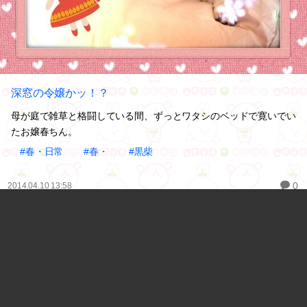
深窓の令嬢かッ！？
母が庭で雑草と格闘している間、ずっとワタシのベッドで寛いでい
たお嬢春ちん。
#春・日常
#春・
#黒柴
0
2014.04.10 13:58
ギャラリー
最近の投稿