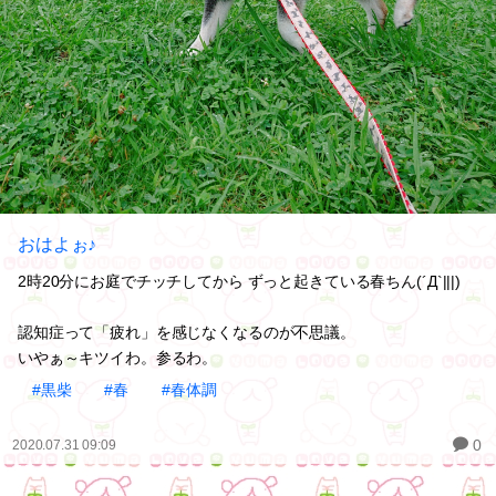
おはよぉ♪
2時20分にお庭でチッチしてから ずっと起きている春ちん(´Д`|||)
認知症って「疲れ」を感じなくなるのが不思議。
いやぁ～キツイわ。参るわ。
#黒柴
#春
#春体調
0
2020.07.31 09:09