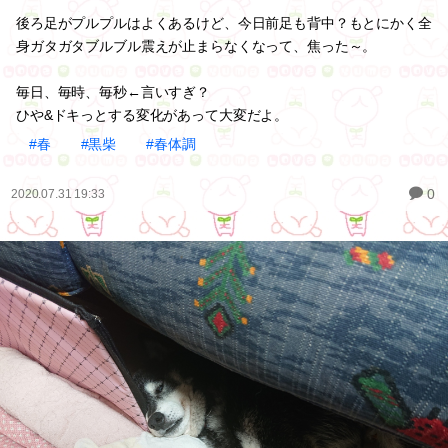
後ろ足がプルプルはよくあるけど、今日前足も背中？もとにかく全
身ガタガタブルブル震えが止まらなくなって、焦った～。
毎日、毎時、毎秒←言いすぎ？
ひや&ドキっとする変化があって大変だよ。
#春
#黒柴
#春体調
0
2020.07.31 19:33