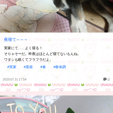
夜寝て～～～
実家にて……よく寝る！
そりゃそーだ。昨夜はほとんど寝てないもんね。
ワタシも眠くてフラフラだよ。
#実家
#黒柴
#春
#春体調
0
2020.07.31 17:54