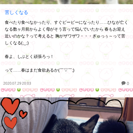
苦しくなる
食べたり食べなかったり、すぐピーピーになったり……ひなが亡く
なる数ヶ月前からよく母がそう言って悩んでいたから 春もお迎え
近いのかな？って考えると 胸がザワザワ・・・ぎゅっぅ～って苦
しくなる(;_;)
春よ、しぶとく頑張ろっ！
って……春はまだ食欲あるか(￣▽￣;)
0
2020.07.29 20:03