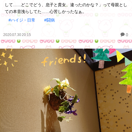
して……どこでどう、息子と貴女、違ったのかな？」って母親とし
ての本音洩らしてた……心苦しかったなぁ。
#ハイジ・日常
#闘病
0
2020.07.30 20:15