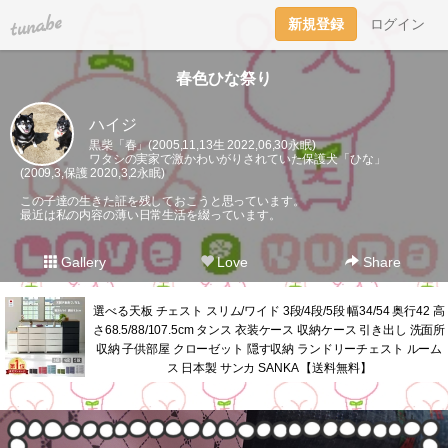
tuna.be
新規登録
ログイン
春色ひな祭り
ハイジ
黒柴「春」(2005,11,13生 2022,06,30永眠)
ワタシの実家で激かわいがりされていた保護犬「ひな」
(2009,3,保護 2020,3,2永眠)
この子達の生きた証を残しておこうと思っています。
最近は私の内容の薄い日常生活を綴っています。
Gallery
Love
Share
選べる天板 チェスト スリム/ワイド 3段/4段/5段 幅34/54 奥行42 高
さ68.5/88/107.5cm タンス 衣装ケース 収納ケース 引き出し 洗面所
収納 子供部屋 クローゼット 隠す収納 ランドリーチェスト ルーム
ス 日本製 サンカ SANKA 【送料無料】