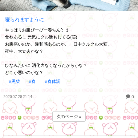
寝られますように
やっぱりお腹ぴーぴー春ちん(;_;)
食欲あるし 元気にクル活もしてる(笑)
お腹痛いのか、違和感あるのか、一日中クルクル大変。
夜中、大丈夫かな？
ひなみたいに 消化力なくなったからかな？
どこか悪いのかな？
#黒柴
#春
#春体調
0
2020.07.28 21:14
次のページ »