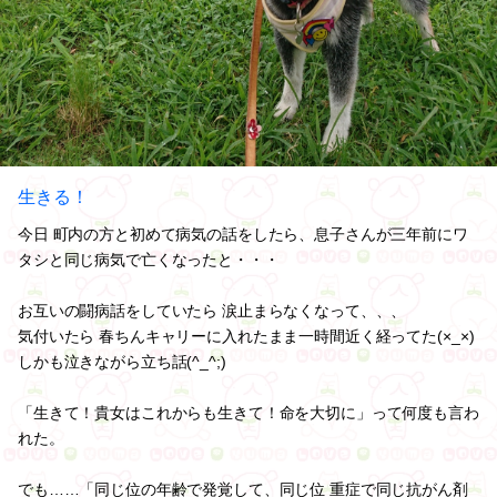
生きる！
今日 町内の方と初めて病気の話をしたら、息子さんが三年前にワ
タシと同じ病気で亡くなったと・・・
お互いの闘病話をしていたら 涙止まらなくなって、、、
気付いたら 春ちんキャリーに入れたまま一時間近く経ってた(×_×)
しかも泣きながら立ち話(^_^;)
「生きて！貴女はこれからも生きて！命を大切に」って何度も言わ
れた。
でも……「同じ位の年齢で発覚して、同じ位 重症で同じ抗がん剤