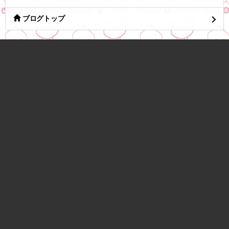
ブログトップ
選べる天板 チェスト スリム/ワイド 3段/4段/5段 幅34/54 奥行42 高
さ68.5/88/107.5cm タンス 衣装ケース 収納ケース 引き出し 洗面所
収納 子供部屋 クローゼット 隠す収納 ランドリーチェスト ルーム
ス 日本製 サンカ SANKA 【送料無料】
tuna.be
つなビィトップ
新着エントリ一覧
人気のブログ
マイページログイン