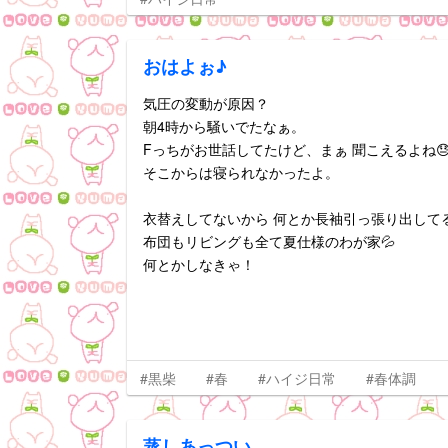
おはよぉ♪
気圧の変動が原因？
朝4時から騒いでたなぁ。
Fっちがお世話してたけど、まぁ 聞こえるよね
そこからは寝られなかったよ。
衣替えしてないから 何とか長袖引っ張り出して
布団もリビングも全て夏仕様のわが家💦
何とかしなきゃ！
#黒柴
#春
#ハイジ日常
#春体調
蒸しあっつい