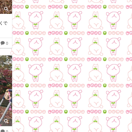
くで
0
0