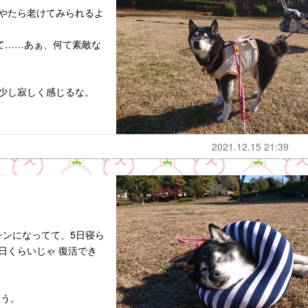
 やたら老けてみられるよ
て……あぁ、何て素敵な
 少し寂しく感じるな。
2021.12.15 21:39
チンになってて、5日寝ら
日くらいじゃ 復活でき
思う。