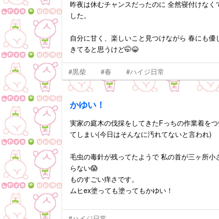
昨夜は休むチャンスだったのに 全然寝付けなく
した。
自分に甘く、楽しいこと見つけながら 春にも優
きてると思うけど🤭😂
#黒柴
#春
#ハイジ日常
かゆい！
実家の庭木の伐採をしてきたFっちの作業着をつ
てしまい(今日はそんなに汚れてないと言われ)
毛虫の毒針が残ってたようで 私の首が三ヶ所小
らない😱
ものすごい痒さです。
ムヒex塗っても塗ってもかゆい！
#ハイジ日常