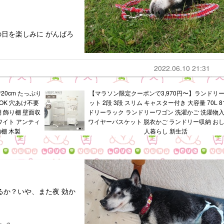
日を楽しみに がんばろ
2022.06.10 21:31
20cm たっぷり
【マラソン限定クーポンで3,970円〜】ランドリ
OK 穴あけ不要
ット 2段 3段 スリム キャスター付き 大容量 70L 8
棚 飾り棚 壁面収
ドリーラック ランドリーワゴン 洗濯かご 洗濯物入
ワイト アンティ
ワイヤーバスケット 脱衣かご ランドリー収納 おし
棚 木製
人暮らし 新生活
るか？いや、また夜 効か