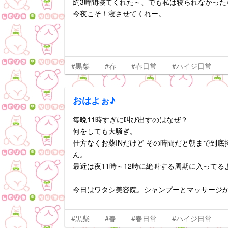
約3時間寝てくれた～、でも私は寝られなかったな
今夜こそ！寝させてくれー。
#黒柴
#春
#春日常
#ハイジ日常
おはよぉ♪
毎晩11時すぎに叫び出すのはなぜ？
何をしても大騒ぎ。
仕方なくお薬INだけど その時間だと朝まで到
ん。
最近は夜11時～12時に絶叫する周期に入ってる
今日はワタシ美容院。シャンプーとマッサージが
#黒柴
#春
#春日常
#ハイジ日常