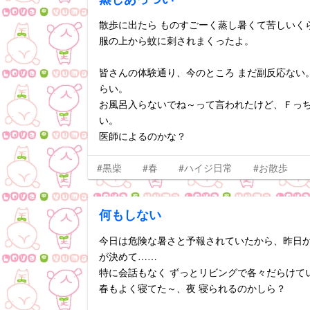
散歩に出たら ものすごーく蒸し暑くて苦しいく
服の上から蚊に刺されまくったよ。
皆さんの体験通り、今のところ まだ副反応ない
らい。
お風呂入らないでね～って言われたけど、Ｆっ
い。
医師によるのかな？
#黒柴
#春
#ハイジ日常
#お散歩
何もしない
今日は危険な暑さと予報されていたから、昨日
が決めて……
特に会話もなく ずっとリビングで各々だらけて
春もよく寝てた～、夜 寝られるのかしら？