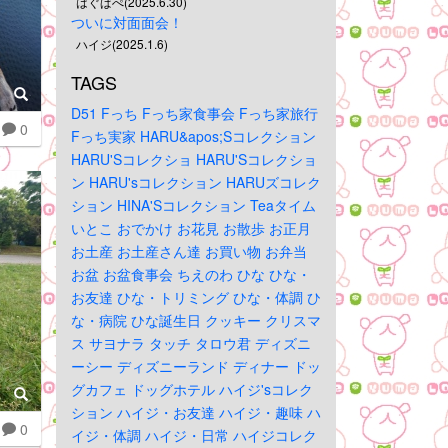
はぐぱぺ(2025.6.30)
ついに対面面会！
ハイジ(2025.1.6)
TAGS
D51
Fっち
Fっち家食事会
Fっち家旅行
0
Fっち実家
HARU&apos;Sコレクション
HARU'Sコレクショ
HARU'Sコレクショ
ン
HARU'sコレクション
HARUズコレク
ション
HINA'Sコレクション
Teaタイム
いとこ
おでかけ
お花見
お散歩
お正月
お土産
お土産さん達
お買い物
お弁当
お盆
お盆食事会
ちえのわ
ひな
ひな・
お友達
ひな・トリミング
ひな・体調
ひ
な・病院
ひな誕生日
クッキー
クリスマ
ス
サヨナラ
タッチ
タロウ君
ディズニ
ーシー
ディズニーランド
ディナー
ドッ
グカフェ
ドッグホテル
ハイジ'sコレク
ション
ハイジ・お友達
ハイジ・趣味
ハ
0
イジ・体調
ハイジ・日常
ハイジコレク