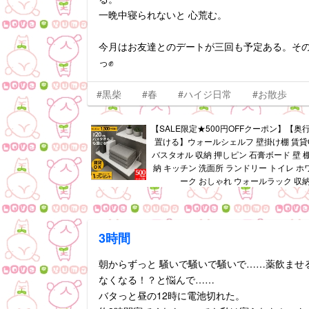
一晩中寝られないと 心荒む。
今月はお友達とのデートが三回も予定ある。その
っ✊
#黒柴
#春
#ハイジ日常
#お散歩
【SALE限定★500円OFFクーポン】【奥行
置ける】ウォールシェルフ 壁掛け棚 賃貸
バスタオル 収納 押しピン 石膏ボード 壁 
納 キッチン 洗面所 ランドリー トイレ ホ
ーク おしゃれ ウォールラック 収納
3時間
朝からずっと 騒いで騒いで騒いで……薬飲ませ
なくなる！？と悩んで……
バタっと昼の12時に電池切れた。