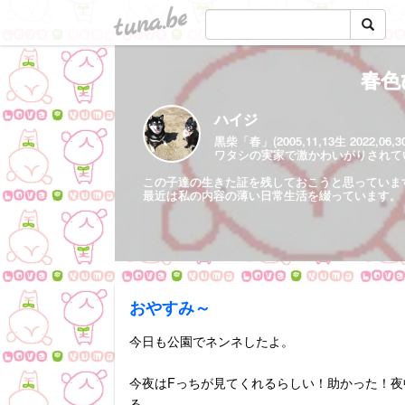
tuna.be
春色
ハイジ
黒柴「春」(2005,11,13生 2022,06,
ワタシの実家で激かわいがりされていた保護
この子達の生きた証を残しておこうと思っていま
最近は私の内容の薄い日常生活を綴っています。
おやすみ～
今日も公園でネンネしたよ。
今夜はFっちが見てくれるらしい！助かった！夜
る。