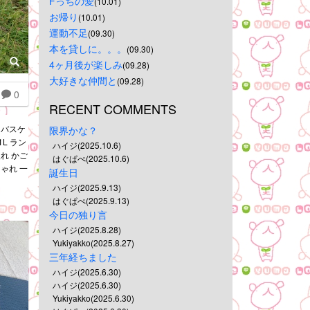
Fっちの愛
(10.01)
お帰り
(10.01)
運動不足
(09.30)
本を貸しに。。。
(09.30)
4ヶ月後が楽しみ
(09.28)
大好きな仲間と
(09.28)
0
RECENT COMMENTS
ーバスケ
限界かな？
1L ラン
ハイジ(2025.10.6)
れ かご
はぐぱぺ(2025.10.6)
ゃれ 一
誕生日
ハイジ(2025.9.13)
はぐぱぺ(2025.9.13)
今日の独り言
ハイジ(2025.8.28)
Yukiyakko(2025.8.27)
三年経ちました
ハイジ(2025.6.30)
ハイジ(2025.6.30)
Yukiyakko(2025.6.30)