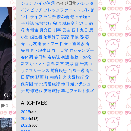
ション
ハイジ体調
ハイジ日常
バレンタ
イン
ピッチ
ブレックファースト
プレゼ
ント
ライブ
ランチ
飲み会
甥っ子姪っ
子
往診
家族旅行
完治
機種変
記念日
義
母
九州旅
月命日
刻字
黒柴
四十九日
思
い出
歯医者
治療終了
実家
車検
春
春・
春・お友達
春・フード
春・歯磨き
春・
失明
春・誕生日
春・日常
春シャンプー
春体調
春日常
春病院
初詣
植物・お花
新アカウント
新潟
新車
親戚
雪
千葉ロ
ッテマリーンズ
前庭疾患
台風一過
誕生
日
闘病
動画
虹
柏崎花火
夫婦旅行
父
保育園
母
北海道旅行
命日
迷い犬シュ
ナ
野球観戦
友達旅行
羊毛フェルト教室
ARCHIVES
0
2025
(329)
2024
(518)
2023
(500)