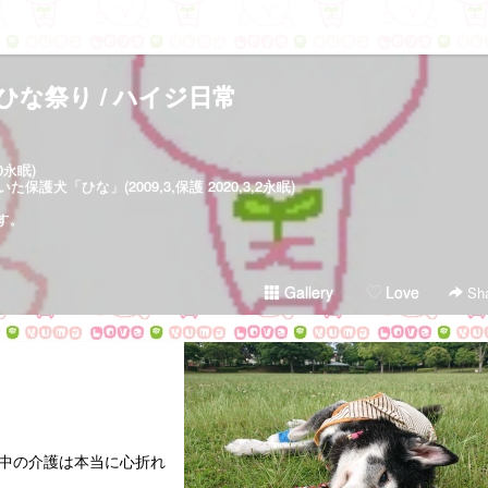
ひな祭り / ハイジ日常
30永眠)
犬「ひな」(2009,3,保護 2020,3,2永眠)
す。
Gallery
Love
Sha
中の介護は本当に心折れ