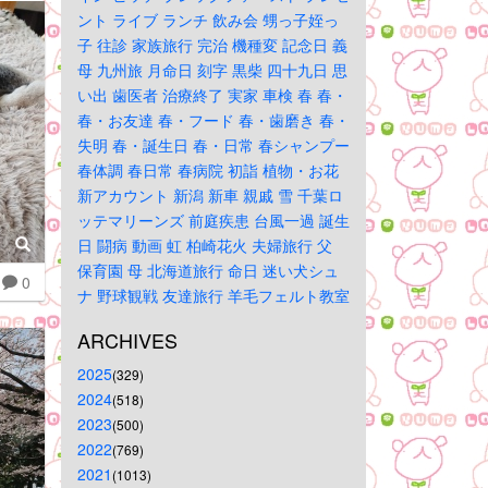
ント
ライブ
ランチ
飲み会
甥っ子姪っ
子
往診
家族旅行
完治
機種変
記念日
義
母
九州旅
月命日
刻字
黒柴
四十九日
思
い出
歯医者
治療終了
実家
車検
春
春・
春・お友達
春・フード
春・歯磨き
春・
失明
春・誕生日
春・日常
春シャンプー
春体調
春日常
春病院
初詣
植物・お花
新アカウント
新潟
新車
親戚
雪
千葉ロ
ッテマリーンズ
前庭疾患
台風一過
誕生
日
闘病
動画
虹
柏崎花火
夫婦旅行
父
保育園
母
北海道旅行
命日
迷い犬シュ
0
ナ
野球観戦
友達旅行
羊毛フェルト教室
ARCHIVES
2025
(329)
2024
(518)
2023
(500)
2022
(769)
2021
(1013)