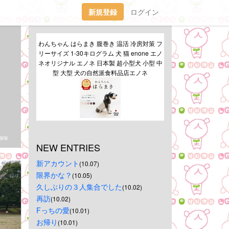
新規登録
ログイン
わんちゃん はらまき 腹巻き 温活 冷房対策 フ
リーサイズ 1-30キログラム 犬 猫 enone エノ
ネオリジナル エノネ 日本製 超小型犬 小型 中
型 大型 犬の自然派食料品店エノネ
re
NEW ENTRIES
新アカウント
(10.07)
限界かな？
(10.05)
久しぶりの３人集合でした
(10.02)
再訪
(10.02)
Fっちの愛
(10.01)
お帰り
(10.01)