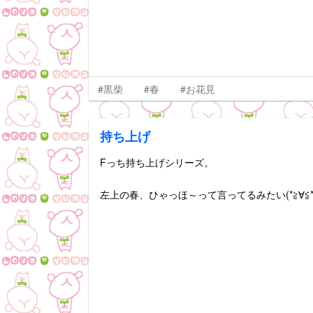
#黒柴
#春
#お花見
持ち上げ
Fっち持ち上げシリーズ。
左上の春、ひゃっほ～って言ってるみたい(*≧∀≦*