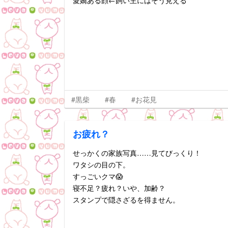
愛嬌ある顔←飼い主にはそう見える
#黒柴
#春
#お花見
お疲れ？
せっかくの家族写真……見てびっくり！
ワタシの目の下。
すっごいクマ😱
寝不足？疲れ？いや、加齢？
スタンプで隠さざるを得ません。