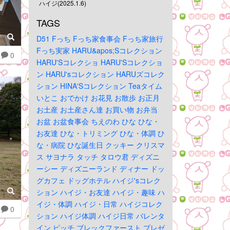
ハイジ(2025.1.6)
TAGS
D51
Fっち
Fっち家食事会
Fっち家旅行
Fっち実家
HARU&apos;Sコレクション
0
HARU'Sコレクショ
HARU'Sコレクショ
ン
HARU'sコレクション
HARUズコレク
ション
HINA'Sコレクション
Teaタイム
いとこ
おでかけ
お花見
お散歩
お正月
お土産
お土産さん達
お買い物
お弁当
お盆
お盆食事会
ちえのわ
ひな
ひな・
お友達
ひな・トリミング
ひな・体調
ひ
な・病院
ひな誕生日
クッキー
クリスマ
ス
サヨナラ
タッチ
タロウ君
ディズニ
ーシー
ディズニーランド
ディナー
ドッ
グカフェ
ドッグホテル
ハイジ'sコレク
ション
ハイジ・お友達
ハイジ・趣味
ハ
イジ・体調
ハイジ・日常
ハイジコレク
0
ション
ハイジ体調
ハイジ日常
バレンタ
イン
ピッチ
ブレックファースト
プレゼ