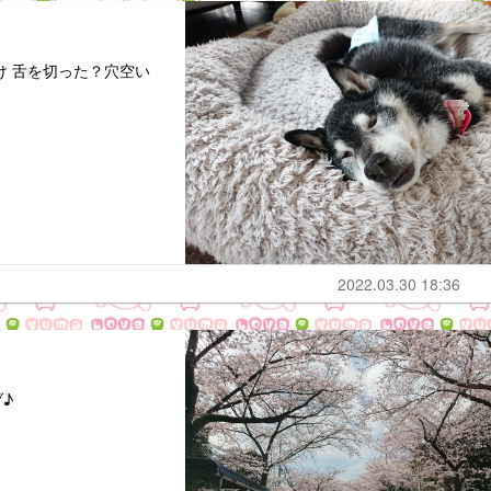
け 舌を切った？穴空い
2022.03.30 18:36
♪