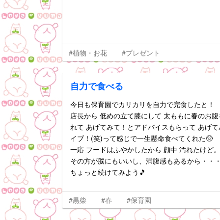
#植物・お花
#プレゼント
自力で食べる
今日も保育園でカリカリを自力で完食したと！
店長から 低めの立て膝にして 太ももに春のお腹
れて あげてみて！とアドバイスもらって あげ
イブ！(笑)って感じで一生懸命食べてくれた🥺
一応 フードはふやかしたから 顔中 汚れたけど
その方が脳にもいいし、満腹感もあるから・・
ちょっと続けてみよう🎵
#黒柴
#春
#保育園