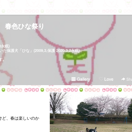
春色ひな祭り
30永眠)
犬「ひな」(2009,3,保護 2020,3,2永眠)
す。
Gallery
Love
Sha
けど、春は楽しいのか