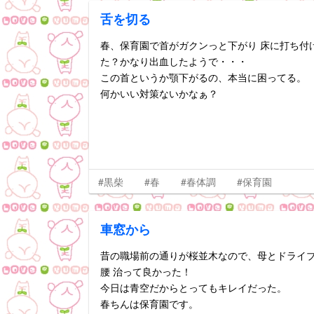
舌を切る
春、保育園で首がガクンっと下がり 床に打ち付
た？かなり出血したようで・・・
この首というか顎下がるの、本当に困ってる。
何かいい対策ないかなぁ？
#黒柴
#春
#春体調
#保育園
車窓から
昔の職場前の通りが桜並木なので、母とドライブ
腰 治って良かった！
今日は青空だからとってもキレイだった。
春ちんは保育園です。