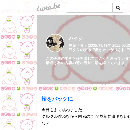
tuna.be
ハイジ
黒柴「春」(2005,11,13生 2022,06,
ワタシの実家で激かわいがりされていた保護
この子達の生きた証を残しておこうと思っていま
最近は私の内容の薄い日常生活を綴っています。
桜をバックに
今日もよく跳ねました。
クルクル跳ねながら回るので 全然前に進まない
な？