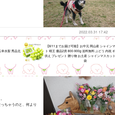
2022.03.31 17:42
【8/11までお届け可能】お中元 岡山産 シャイン
玉幸水梨 秀品北
ト 晴王 優品2房 800-900g 送料無料 ぶどう 内祝 
供え プレゼント 贈り物 お土産 シャインマスカット
袋
～。
なっちゃうのと、何より