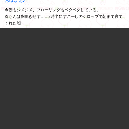
おはよぉ♪
今朝もジメジメ、フローリングもペタペタしている。
春ちんは夜鳴きせず……2時半にすこーしのシロップで朝まで寝て
くれた🙌
弱ってきてるなぁ。
あっ！それとも夜鳴きなかったのはカームワン(サプリ)が効いて
る？
#黒柴
#春
#春・日常
0
2022.06.24 08:23
次のページ »
ギャラリー
最近の投稿