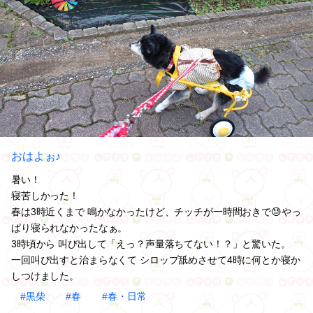
おはよぉ♪
暑い！
寝苦しかった！
春は3時近くまで 鳴かなかったけど、チッチが一時間おきで😓やっ
ぱり寝られなかったなぁ。
3時頃から 叫び出して「えっ？声量落ちてない！？」と驚いた。
一回叫び出すと治まらなくて シロップ舐めさせて4時に何とか寝か
しつけました。
#黒柴
#春
#春・日常