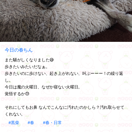
今日の春ちん
また騒がしくなりました😅
歩きたいみたいだなぁ。
歩きたいのに歩けない、起き上がれない、叫ぶーーー！の繰り返
し。
今日は魔の火曜日、なぜか寝ない火曜日。
覚悟するか😓
それにしてもお鼻 なんでこんなに汚れたのかしら？汚れ取らせて
くれない。
#黒柴
#春
#春・日常