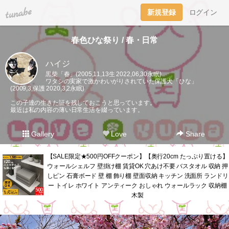
tuna.be
新規登録
ログイン
春色ひな祭り / 春・日常
ハイジ
黒柴「春」(2005,11,13生 2022,06,30永眠)
ワタシの実家で激かわいがりされていた保護犬「ひな」
(2009,3,保護 2020,3,2永眠)
この子達の生きた証を残しておこうと思っています。
最近は私の内容の薄い日常生活を綴っています。
Gallery
Love
Share
【SALE限定★500円OFFクーポン】【奥行20cm たっぷり置ける】
ウォールシェルフ 壁掛け棚 賃貸OK 穴あけ不要 バスタオル 収納 押
しピン 石膏ボード 壁 棚 飾り棚 壁面収納 キッチン 洗面所 ランドリ
ー トイレ ホワイト アンティーク おしゃれ ウォールラック 収納棚
木製