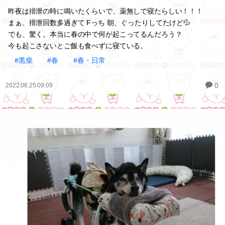
昨夜は排泄の時に鳴いたくらいで、薬無しで寝たらしい！！！
まぁ、排泄回数多過ぎて Fっち 朝、ぐったりしてたけど💦
でも、驚く。本当に春の中で何が起こってるんだろう？
今も起こさないとご飯も食べずに寝ている。
#黒柴
#春
#春・日常
0
2022.06.25 09:09