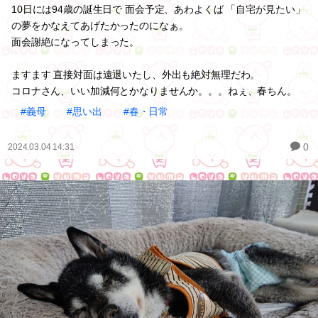
10日には94歳の誕生日で 面会予定、あわよくば 「自宅が見たい」
の夢をかなえてあげたかったのになぁ。
面会謝絶になってしまった。
ますます 直接対面は遠退いたし、外出も絶対無理だわ。
コロナさん、いい加減何とかなりませんか。。。ねぇ、春ちん。
#義母
#思い出
#春・日常
0
2024.03.04 14:31