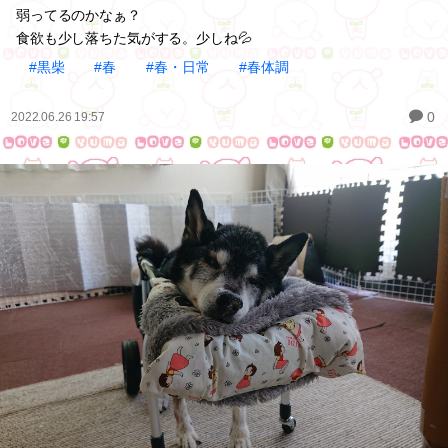
弱ってるのかなぁ？
食欲も少し落ちた気がする。少しね💦
#黒柴
#春
#春・日常
#春体調
0
2022.06.26 19:57