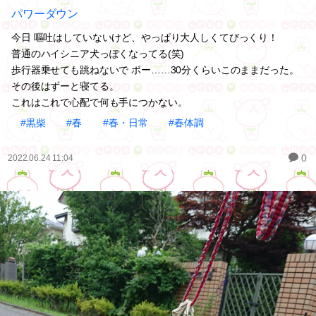
パワーダウン
今日 嘔吐はしていないけど、やっぱり大人しくてびっくり！
普通のハイシニア犬っぽくなってる(笑)
歩行器乗せても跳ねないで ボー……30分くらいこのままだった。
その後はずーと寝てる。
これはこれで心配で何も手につかない。
#黒柴
#春
#春・日常
#春体調
0
2022.06.24 11:04