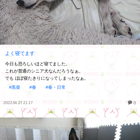
よく寝てます
今日も恐ろしいほど寝てました。
これが普通のシニア犬なんだろうなぁ。
でも ほぼ寝たきりになってしまったなぁ。
#黒柴
#春
#春・日常
0
2022.06.27 21:17