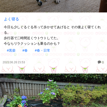
よく寝る
今日も少しぐるぐる吊って歩かせてあげると その後よく寝てくれ
る。
歩行器で二時間近くウトウトしてた。
今ならリラクッションも乗るのかも？
#黒柴
#春
#春・日常
0
2022.06.26 15:53