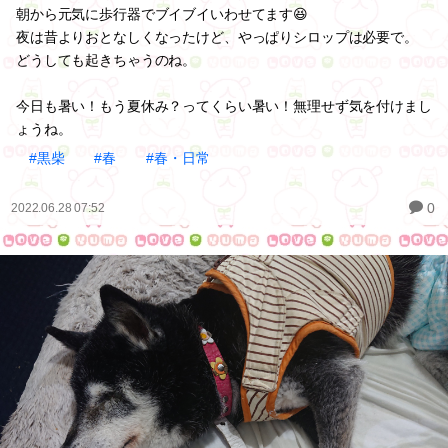
朝から元気に歩行器でブイブイいわせてます😆
夜は昔よりおとなしくなったけど、やっぱりシロップは必要で。
どうしても起きちゃうのね。
今日も暑い！もう夏休み？ってくらい暑い！無理せず気を付けまし
ょうね。
#黒柴
#春
#春・日常
0
2022.06.28 07:52