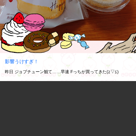
影響うけすぎ！
昨日 ジョブチューン観て……早速 Fっちが買ってきた(≧▽≦)
美味しい！けど、ワタシ あんこ系が食べたかった。。。いや、そ
れより痩せられない😏
#Teaタイム
0
2020.05.31 10:45