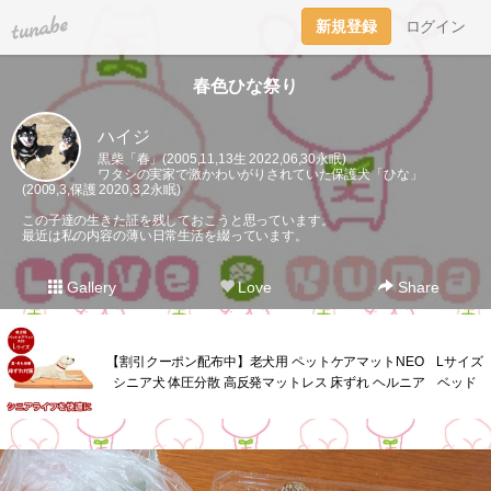
tuna.be
新規登録
ログイン
春色ひな祭り
ハイジ
黒柴「春」(2005,11,13生 2022,06,30永眠)
ワタシの実家で激かわいがりされていた保護犬「ひな」
(2009,3,保護 2020,3,2永眠)
この子達の生きた証を残しておこうと思っています。
最近は私の内容の薄い日常生活を綴っています。
Gallery
Love
Share
【割引クーポン配布中】老犬用 ペットケアマットNEO Lサイズ
シニア犬 体圧分散 高反発マットレス 床ずれ ヘルニア ベッド