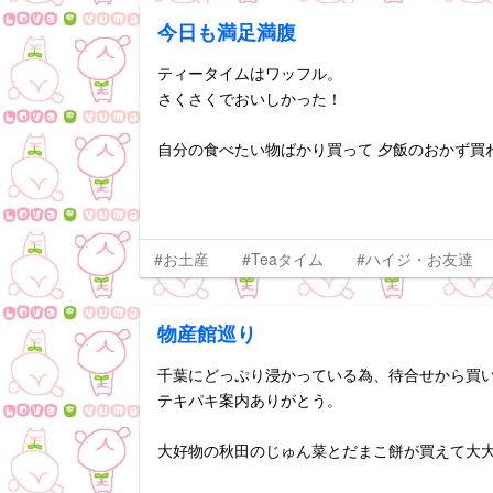
今日も満足満腹
ティータイムはワッフル。
さくさくでおいしかった！
自分の食べたい物ばかり買って 夕飯のおかず買わ
#お土産
#Teaタイム
#ハイジ・お友達
物産館巡り
千葉にどっぷり浸かっている為、待合せから買い
テキパキ案内ありがとう。
大好物の秋田のじゅん菜とだまこ餅が買えて大大大満