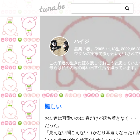
tuna.be
ハイジ
黒柴「春」(2005,11,13生 2022,06,
ワタシの実家で激かわいがりされていた保護
この子達の生きた証を残しておこうと思っていま
最近は私の内容の薄い日常生活を綴っています。
難しい
お友達は可愛いのに 春だけが落ち着きなく・・
だった。
「見えない聞こえない（かなり耳遠くなった）
ン・ケラーだから仕方ないか(´・ω・`)