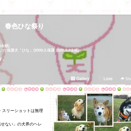
春色ひな祭り
30永眠)
犬「ひな」(2009,3,保護 2020,3,2永眠)
す。
Gallery
Love
Sha
・スリーショットは無理
話せない」の犬界のヘレ