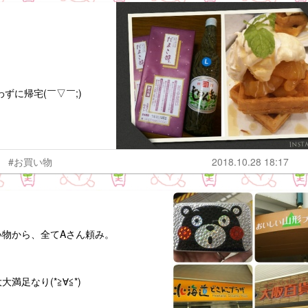
ずに帰宅(￣▽￣;)
#お買い物
2018.10.28 18:17
物から、全てAさん頼み。
足なり(*≧∀≦*)