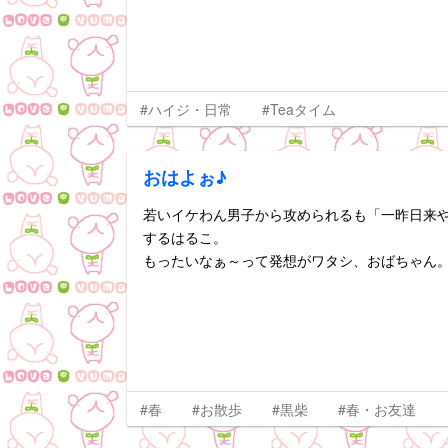
#ハイジ・日常
#Teaタイム
おはよぉ♪
若いイケわん男子から攻められるも「一昨日来
するはるこ。
もったいなぁ～って発想がワタシ、おばちゃん
#春
#お散歩
#黒柴
#春・お友達