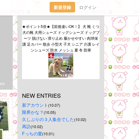
新規登録
ログイン
★ポイント5倍★【前後違いOK！】 犬 靴 くつ 
犬の靴 犬用シューズ ドッグシューズ ドッグブ
ーツ 脱げない 滑り止め 履かせやすい 肉球保
護 足カバー 散歩 小型犬 子犬 シニア 介護 レイ
ンシューズ 防水 メッシュ 夏 冬 防寒
re
NEW ENTRIES
新アカウント
(10.07)
限界かな？
(10.05)
久しぶりの３人集合でした
(10.02)
再訪
(10.02)
Fっちの愛
(10.01)