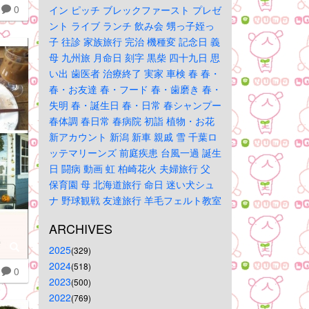
0
イン
ピッチ
ブレックファースト
プレゼ
ント
ライブ
ランチ
飲み会
甥っ子姪っ
子
往診
家族旅行
完治
機種変
記念日
義
母
九州旅
月命日
刻字
黒柴
四十九日
思
い出
歯医者
治療終了
実家
車検
春
春・
春・お友達
春・フード
春・歯磨き
春・
失明
春・誕生日
春・日常
春シャンプー
春体調
春日常
春病院
初詣
植物・お花
新アカウント
新潟
新車
親戚
雪
千葉ロ
ッテマリーンズ
前庭疾患
台風一過
誕生
日
闘病
動画
虹
柏崎花火
夫婦旅行
父
保育園
母
北海道旅行
命日
迷い犬シュ
ナ
野球観戦
友達旅行
羊毛フェルト教室
ARCHIVES
2025
(329)
2024
(518)
0
2023
(500)
2022
(769)