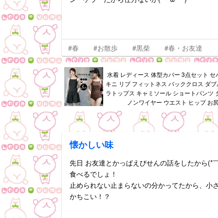
#春
#お散歩
#黒柴
#春・お友達
水着 レディース 体型カバー 3点セット セ
キニ リブ フィットネス バッククロス ダブ
ラトップス キャミソール ショートパンツ タ
ノンワイヤー ウエスト ヒップ お尻
懐かしい味
先日 お友達とかっぱえびせんの話をしたから(*￣
食べるでしょ！
止められない止まらないの分かってたから、小さい
かちこい！？