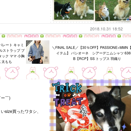
2018.10.31 18:52
パレート キャミ
＼FINAL SALE／【30％OFF】PASSIONE×MM
ルストラップ ブ
イテム】 パシオーネ シアーデニムシャツ 6369
ック ママ 小胸
B【RCP】SS トップス 羽織り
 太もも
ー￣)
size買ったワタシ、