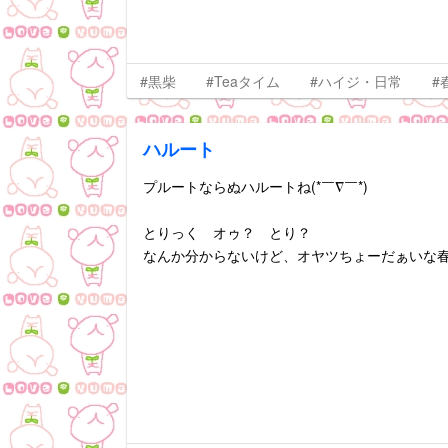
#黒柴
#Teaタイム
#ハイジ・日常
#
ハルート
プルートならぬハルートね(*￣∇￣*)
とりっく オゥ？ とり？
なんか分からないけど、オヤツちょーだぁいな