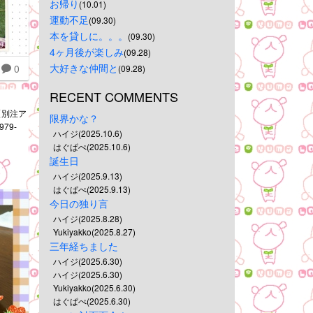
お帰り
(10.01)
運動不足
(09.30)
本を貸しに。。。
(09.30)
4ヶ月後が楽しみ
(09.28)
大好きな仲間と
0
(09.28)
RECENT COMMENTS
N【別注ア
限界かな？
79-
ハイジ(2025.10.6)
はぐぱぺ(2025.10.6)
誕生日
ハイジ(2025.9.13)
はぐぱぺ(2025.9.13)
今日の独り言
ハイジ(2025.8.28)
Yukiyakko(2025.8.27)
三年経ちました
ハイジ(2025.6.30)
ハイジ(2025.6.30)
Yukiyakko(2025.6.30)
はぐぱぺ(2025.6.30)