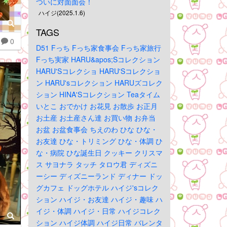
ついに対面面会！
ハイジ(2025.1.6)
TAGS
0
D51
Fっち
Fっち家食事会
Fっち家旅行
Fっち実家
HARU&apos;Sコレクション
HARU'Sコレクショ
HARU'Sコレクショ
ン
HARU'sコレクション
HARUズコレク
ション
HINA'Sコレクション
Teaタイム
いとこ
おでかけ
お花見
お散歩
お正月
お土産
お土産さん達
お買い物
お弁当
お盆
お盆食事会
ちえのわ
ひな
ひな・
お友達
ひな・トリミング
ひな・体調
ひ
な・病院
ひな誕生日
クッキー
クリスマ
ス
サヨナラ
タッチ
タロウ君
ディズニ
ーシー
ディズニーランド
ディナー
ドッ
グカフェ
ドッグホテル
ハイジ'sコレク
ション
ハイジ・お友達
ハイジ・趣味
ハ
イジ・体調
ハイジ・日常
ハイジコレク
ション
ハイジ体調
ハイジ日常
バレンタ