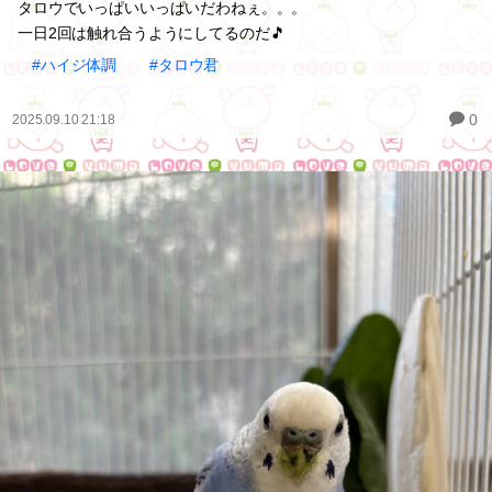
タロウでいっぱいいっぱいだわねぇ。。。
一日2回は触れ合うようにしてるのだ🎵
#ハイジ体調
#タロウ君
0
2025.09.10 21:18