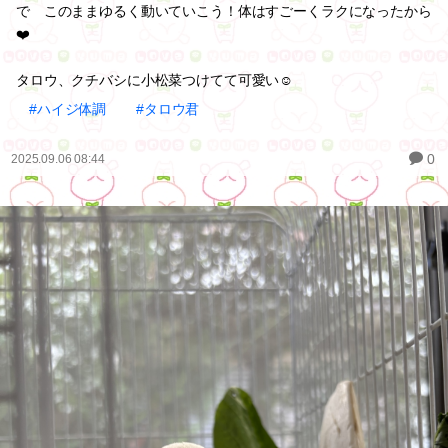
で このままゆるく動いていこう！体はすごーくラクになったから
❤️
タロウ、クチバシに小松菜つけてて可愛い☺️
#ハイジ体調
#タロウ君
0
2025.09.06 08:44