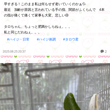
早すぎる！このまま私は何もせず老いていくのかぁ💦
最近 加齢が原因と言われている手の指、関節がふくらんで 4本
の指が痛くて痛くて家事も大変。悲しい😢
タロちゃん、ちょっと肥満かしらねぇ。。。
私と同じだわねぇ。。。
#ハイジ・日常
#ハイジ体調
#タロウ君
2
2025.08.25 20:37