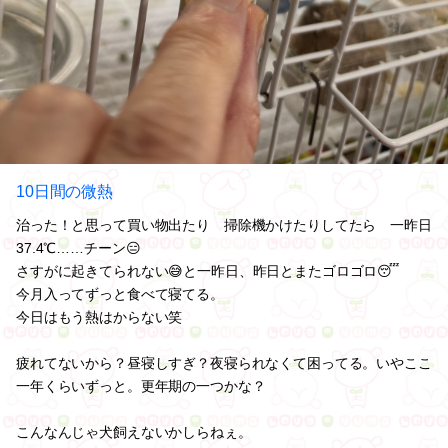
10日間の微熱
治った！と思って買い物出たり 掃除機かけたりしてたら 一昨日
37.4℃……チーン😑
さすがに起きてられない😅と一昨日、昨日とまたゴロゴロ😴
今月入ってずっと食べて寝てる。
今日はもう熱はからない笑
疲れてないから？昼寝しすぎ？夜寝られなくて困ってる。いやここ
一年くらいずっと。更年期の一つかな？
こんなんじゃ犬飼えないかしらねぇ。