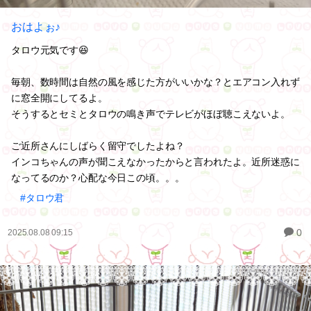
おはよぉ♪
タロウ元気です😆
毎朝、数時間は自然の風を感じた方がいいかな？とエアコン入れず
に窓全開にしてるよ。
そうするとセミとタロウの鳴き声でテレビがほぼ聴こえないよ。
ご近所さんにしばらく留守でしたよね？
インコちゃんの声が聞こえなかったからと言われたよ。近所迷惑に
なってるのか？心配な今日この頃。。。
#タロウ君
0
2025.08.08 09:15