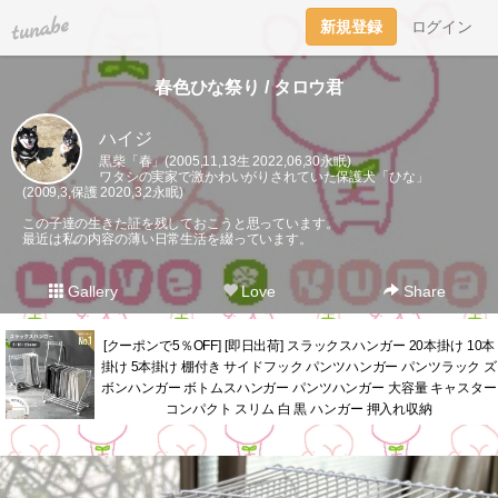
tuna.be
新規登録
ログイン
春色ひな祭り / タロウ君
ハイジ
黒柴「春」(2005,11,13生 2022,06,30永眠)
ワタシの実家で激かわいがりされていた保護犬「ひな」
(2009,3,保護 2020,3,2永眠)
この子達の生きた証を残しておこうと思っています。
最近は私の内容の薄い日常生活を綴っています。
Gallery
Love
Share
[クーポンで5％OFF] [即日出荷] スラックスハンガー 20本掛け 10本
掛け 5本掛け 棚付き サイドフック パンツハンガー パンツラック ズ
ボンハンガー ボトムスハンガー パンツハンガー 大容量 キャスター
コンパクト スリム 白 黒 ハンガー 押入れ収納