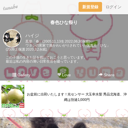
tuna.be
新規登録
ログイン
春色ひな祭り
ハイジ
黒柴「春」(2005,11,13生 2022,06,30永眠)
ワタシの実家で激かわいがりされていた保護犬「ひな」
(2009,3,保護 2020,3,2永眠)
この子達の生きた証を残しておこうと思っています。
最近は私の内容の薄い日常生活を綴っています。
Gallery
Love
Share
お盆前に出荷いたします！光センサー 大玉幸水梨 秀品北海道、沖
縄は別途1,000円