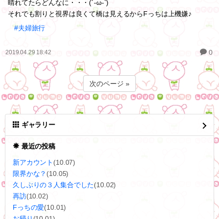
晴れてたらどんなに・・・(´-ω-`)
それでも割りと視界は良くて橋は見えるからFっちは上機嫌♪
#夫婦旅行
0
2019.04.29 18:42
次のページ »
ギャラリー
最近の投稿
新アカウント
(10.07)
限界かな？
(10.05)
久しぶりの３人集合でした
(10.02)
再訪
(10.02)
Fっちの愛
(10.01)
お帰り
(10.01)