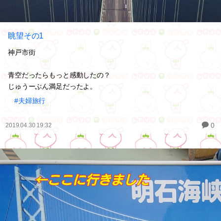
眺望その1
神戸市街
青空だったらもっと感動したの？
じゅうーぶん満足だったよ。
#夫婦旅行
0
2019.04.30 19:32