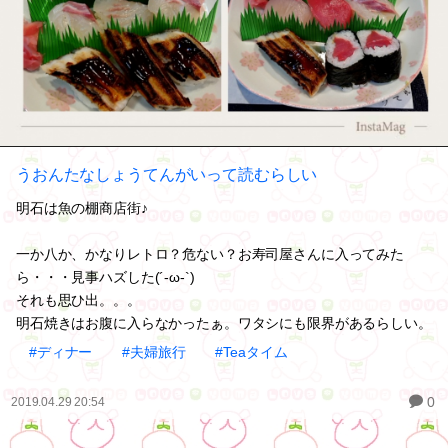
うおんたなしょうてんがいって読むらしい
明石は魚の棚商店街♪
一か八か、かなりレトロ？危ない？お寿司屋さんに入ってみた
ら・・・見事ハズした(´-ω-`)
それも思ひ出。。。
明石焼きはお腹に入らなかったぁ。ワタシにも限界があるらしい。
#ディナー
#夫婦旅行
#Teaタイム
0
2019.04.29 20:54