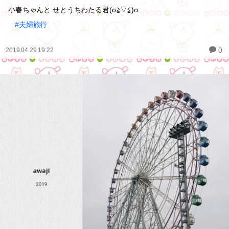
小春ちゃんと せとうちわたる君(σ≧▽≦)σ
#夫婦旅行
0
2019.04.29 19:22