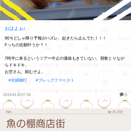
おはよぉ♪
90％どしゃ降り予報がハズレ、起きたら止んでた！！！
Fっちの念願叶うか？！
7時半に来るというツアー中止の連絡もきていない。朝食とりなが
らドキドキ。
お空さん、頼むぞよ。
#夫婦旅行
#ブレックファースト
0
2019.04.30 07:39