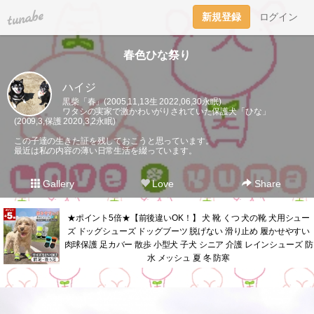
tuna.be
新規登録
ログイン
春色ひな祭り
ハイジ
黒柴「春」(2005,11,13生 2022,06,30永眠)
ワタシの実家で激かわいがりされていた保護犬「ひな」
(2009,3,保護 2020,3,2永眠)
この子達の生きた証を残しておこうと思っています。
最近は私の内容の薄い日常生活を綴っています。
Gallery
Love
Share
★ポイント5倍★【前後違いOK！】 犬 靴 くつ 犬の靴 犬用シュー
ズ ドッグシューズ ドッグブーツ 脱げない 滑り止め 履かせやすい
肉球保護 足カバー 散歩 小型犬 子犬 シニア 介護 レインシューズ 防
水 メッシュ 夏 冬 防寒