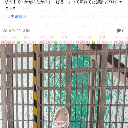
頭の中で「かぜのなかのす～ばる～」って流れてた(笑)byプロジェ
クトX
#夫婦旅行
0
2019.04.30 13:52