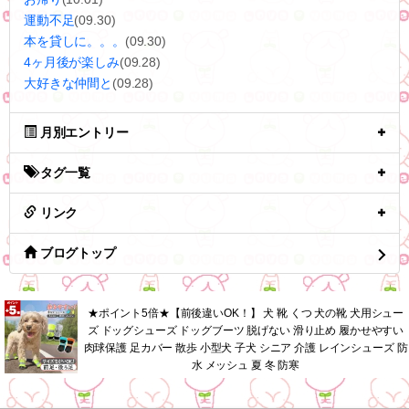
運動不足
(09.30)
本を貸しに。。。
(09.30)
4ヶ月後が楽しみ
(09.28)
大好きな仲間と
(09.28)
月別エントリー
タグ一覧
リンク
ブログトップ
★ポイント5倍★【前後違いOK！】 犬 靴 くつ 犬の靴 犬用シュー
ズ ドッグシューズ ドッグブーツ 脱げない 滑り止め 履かせやすい
肉球保護 足カバー 散歩 小型犬 子犬 シニア 介護 レインシューズ 防
水 メッシュ 夏 冬 防寒