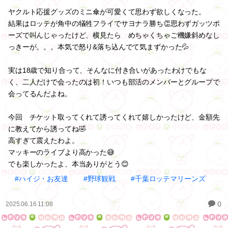
ヤクルト応援グッズのミニ傘が可愛くて思わず欲しくなった。
結果はロッテが角中の犠牲フライでサヨナラ勝ち👏思わずガッツポ
ーズで叫んじゃったけど、横見たら めちゃくちゃご機嫌斜めなし
っきーが。。。本気で怒り&落ち込んでて気まずかった💦
実は18歳で知り合って、そんなに付き合いがあったわけでもな
く、二人だけで会ったのは初！いつも部活のメンバーとグループで
会ってるんだよね。
今回 チケット取ってくれて誘ってくれて嬉しかったけど、金額先
に教えてから誘ってね🤣
高すぎて震えたわよ。
マッキーのライブより高かった😅
でも楽しかったよ、本当ありがとう😊
#ハイジ・お友達
#野球観戦
#千葉ロッテマリーンズ
0
2025.06.16 11:08