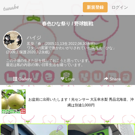
tuna.be
新規登録
ログイン
春色ひな祭り / 野球観戦
ハイジ
黒柴「春」(2005,11,13生 2022,06,30永眠)
ワタシの実家で激かわいがりされていた保護犬「ひな」
(2009,3,保護 2020,3,2永眠)
この子達の生きた証を残しておこうと思っています。
最近は私の内容の薄い日常生活を綴っています。
Gallery
Love
Share
お盆前に出荷いたします！光センサー 大玉幸水梨 秀品北海道、沖
縄は別途1,000円