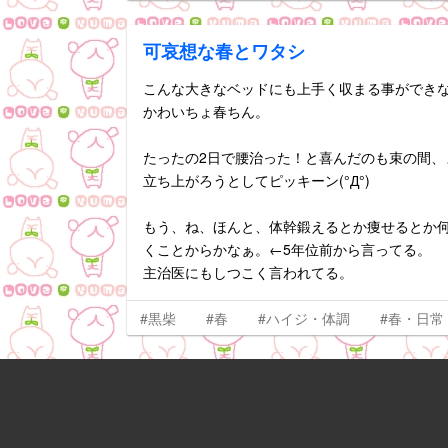
可哀想な春とワタシ
こんな大きなベッドにも上手く収まる事ができない(
かわいちょ春ちん。
たったの2日で腰治った！と喜んだのも束の間、
立ち上がろうとしてピッキーン(°Д°)
もう、ね、ほんと、体幹鍛えるとか痩せるとか
くことからかなぁ。←5年位前から言ってる。
主治医にもしつこく言われてる。
#黒柴
#春
#ハイジ・体調
#春・日常
おはよぉ♪
あまりにも夜泣きが止まず……
抱っこしてワタシのベッドに連れてきたら 一緒に寝た