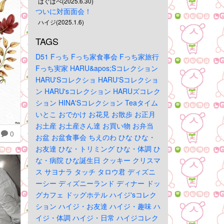
はぐぱぺ(2025.6.30)
ついに対面面会！
ハイジ(2025.1.6)
TAGS
D51
Fっち
Fっち家食事会
Fっち家旅行
Fっち実家
HARU&apos;Sコレクション
HARU'Sコレクショ
HARU'Sコレクショ
ン
HARU'sコレクション
HARUズコレク
ション
HINA'Sコレクション
Teaタイム
いとこ
おでかけ
お花見
お散歩
お正月
お土産
お土産さん達
お買い物
お弁当
0
お盆
お盆食事会
ちえのわ
ひな
ひな・
お友達
ひな・トリミング
ひな・体調
ひ
な・病院
ひな誕生日
クッキー
クリスマ
ス
サヨナラ
タッチ
タロウ君
ディズニ
ーシー
ディズニーランド
ディナー
ドッ
グカフェ
ドッグホテル
ハイジ'sコレク
ション
ハイジ・お友達
ハイジ・趣味
ハ
イジ・体調
ハイジ・日常
ハイジコレク