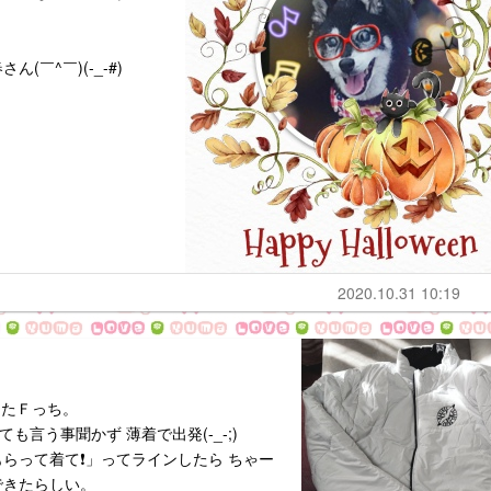
￣^￣)(-_-#)
2020.10.31 10:19
きたＦっち。
言う事聞かず 薄着で出発(-_-;)
らって着て❗」ってラインしたら ちゃー
できたらしい。