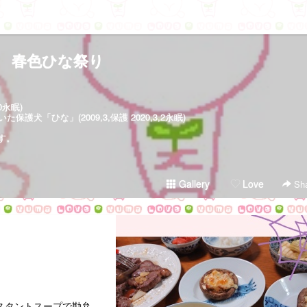
春色ひな祭り
30永眠)
犬「ひな」(2009,3,保護 2020,3,2永眠)
す。
Gallery
Love
Sha
スタントスープで勘弁。