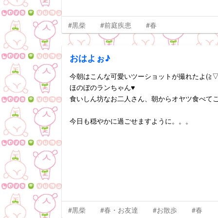
#黒柴
#前庭疾患
#春
おはよぉ♪
今朝はこんな可愛いツーショットが撮れたよ(≧▽
ほのぼのランちゃん♥️
食いしん坊なお二人さん、朝からオヤツ食べてご
今日も穏やかに過ごせますように。。。
#黒柴
#春・お友達
#お散歩
#春