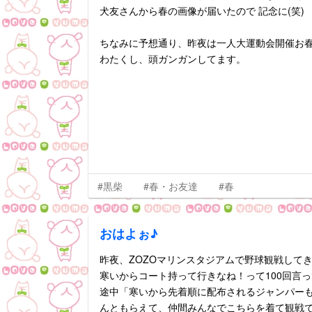
犬友さんから春の画像が届いたので 記念に(笑)
ちなみに予想通り、昨夜は一人大運動会開催お春さん(
わたくし、頭ガンガンしてます。
#黒柴
#春・お友達
#春
おはよぉ♪
昨夜、ZOZOマリンスタジアムで野球観戦して
寒いからコート持って行きなね！って100回言っても
途中「寒いから先着順に配布されるジャンパーも
んともらえて、仲間みんなでこちらを着て観戦