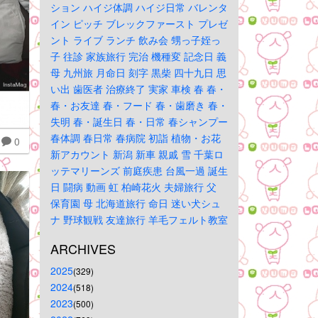
ション
ハイジ体調
ハイジ日常
バレンタ
イン
ピッチ
ブレックファースト
プレゼ
ント
ライブ
ランチ
飲み会
甥っ子姪っ
子
往診
家族旅行
完治
機種変
記念日
義
母
九州旅
月命日
刻字
黒柴
四十九日
思
い出
歯医者
治療終了
実家
車検
春
春・
春・お友達
春・フード
春・歯磨き
春・
失明
春・誕生日
春・日常
春シャンプー
春体調
春日常
春病院
初詣
植物・お花
0
新アカウント
新潟
新車
親戚
雪
千葉ロ
ッテマリーンズ
前庭疾患
台風一過
誕生
日
闘病
動画
虹
柏崎花火
夫婦旅行
父
保育園
母
北海道旅行
命日
迷い犬シュ
ナ
野球観戦
友達旅行
羊毛フェルト教室
ARCHIVES
2025
(329)
2024
(518)
2023
(500)