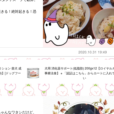
起きる！絶対起きる！恐
2020.10.31 19:49
ション 柴犬 成
犬用 消化器サポート(低脂肪) 200gx12【ロイヤ
IN)】[ドッグフー
事療法食】 ※ 「認証はこちら」からカートに入れ
い
ちゃんなワタシだけど、