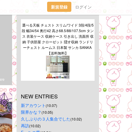
新規登録
ログイン
選べる天板 チェスト スリム/ワイド 3段/4段/5
段 幅34/54 奥行42 高さ68.5/88/107.5cm タン
ス 衣装ケース 収納ケース 引き出し 洗面所 収
納 子供部屋 クローゼット 隠す収納 ランドリ
ーチェスト ルームス 日本製 サンカ SANKA 
【送料無料】
re
NEW ENTRIES
新アカウント
(10.07)
限界かな？
(10.05)
久しぶりの３人集合でした
(10.02)
再訪
(10.02)