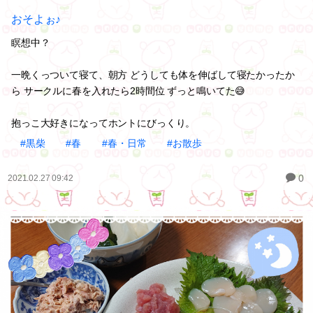
おそよぉ♪
瞑想中？
一晩くっついて寝て、朝方 どうしても体を伸ばして寝たかったか
ら サークルに春を入れたら2時間位 ずっと鳴いてた😅
抱っこ大好きになってホントにびっくり。
#黒柴
#春
#春・日常
#お散歩
0
2021.02.27 09:42