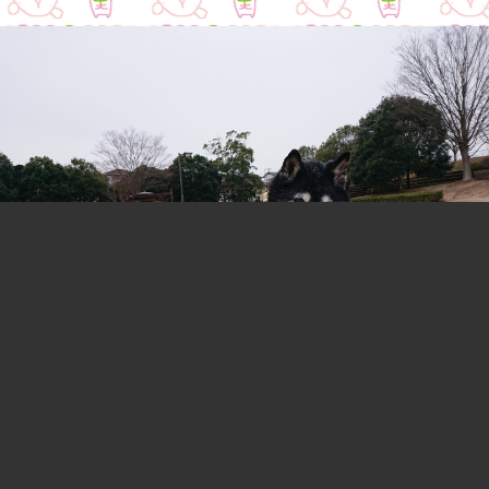
おはよぉ♪
よく食べ よく出し(？) よく寝て←ここ大事！元気です。