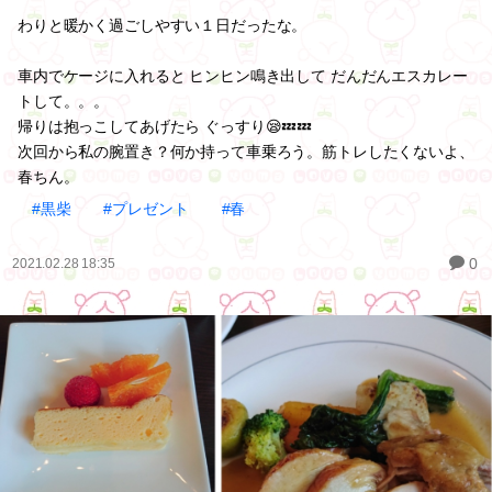
わりと暖かく過ごしやすい１日だったな。
車内でケージに入れると ヒンヒン鳴き出して だんだんエスカレー
トして。。。
帰りは抱っこしてあげたら ぐっすり😪💤💤
次回から私の腕置き？何か持って車乗ろう。筋トレしたくないよ、
春ちん。
#黒柴
#プレゼント
#春
0
2021.02.28 18:35