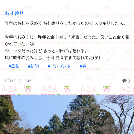
お礼参り
昨年のお札を収めて お礼参りをしたかったので スッキリしたぁ。
今年のおみくじ、昨年と全く同じ「末吉」だった。良いこと全く書
かれていない😅
ショックだったけど きっと明日には忘れる。
現に昨年のおみくじ、今日 見直すまで忘れてた(笑)
#黒柴
#初詣
#プレゼント
#春
0
2021.02.28 12:46