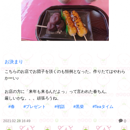
お決まり
こちらのお店でお団子を頂くのも恒例となった。作りたてはやわら
かーい♪
お店の方に「来年も来るんだよっ」って言われた春ちん。
厳しいかな。。。頑張ろうね。
#春
#プレゼント
#初詣
#黒柴
#Teaタイム
0
2021.02.28 16:49