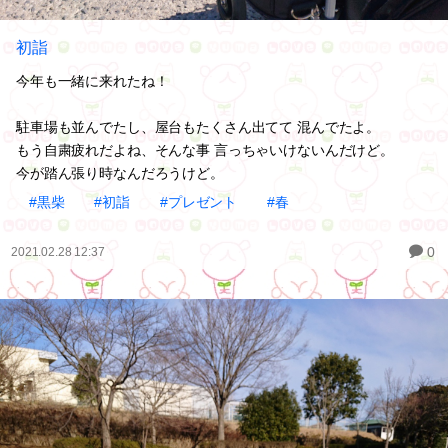
初詣
今年も一緒に来れたね！
駐車場も並んでたし、屋台もたくさん出てて 混んでたよ。
もう自粛疲れだよね、そんな事 言っちゃいけないんだけど。
今が踏ん張り時なんだろうけど。
#黒柴
#初詣
#プレゼント
#春
0
2021.02.28 12:37