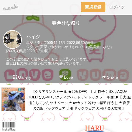
tuna.be
新規登録
ログイン
春色ひな祭り
ハイジ
黒柴「春」(2005,11,13生 2022,06,30永眠)
ワタシの実家で激かわいがりされていた保護犬「ひな」
(2009,3,保護 2020,3,2永眠)
この子達の生きた証を残しておこうと思っています。
最近は私の内容の薄い日常生活を綴っています。
Gallery
Love
Share
【クリアランス セール ★20％OFF】【 犬 帽子 】iDog AQUA
HOLD ひんやりアクティブハット アイドッグ メール便OK【 犬 服
濡らしてひんやり クール 犬 uvカット 冷たい 帽子 ぼうし 犬 夏服
犬の服 ドッグウェア 犬服 ドッグウェア 犬用品 楽天市場 】