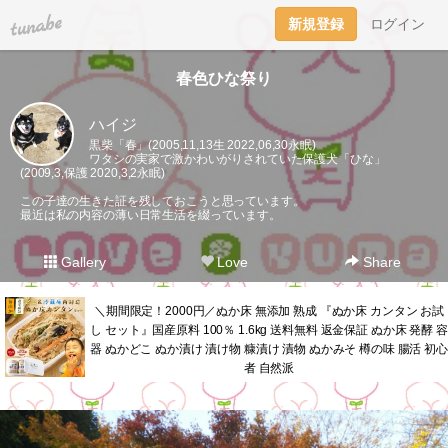
tuna.be
新規登録
ログイン
春色ひな祭り
ハイジ
黒柴「春」(2005,11,13生 2022,06,30永眠)
ワタシの実家で激かわいがりされていた保護犬「ひな」
(2009,3,保護 2020,3,2永眠)
この子達の生きた証を残しておこうと思っています。
最近は私の内容の薄い日常生活を綴っています。
Gallery
Love
Share
＼期間限定！2000円／ぬか床 無添加 熟成 『ぬか床 カンタン お試
し セット』国産原料 100％ 1.6kg 送料無料 返金保証 ぬか床 発酵 容
器 ぬかどこ ぬか漬け 漬け物 糠漬け 漬物 ぬかみそ 樽の味 腸活 初心
者 自然派