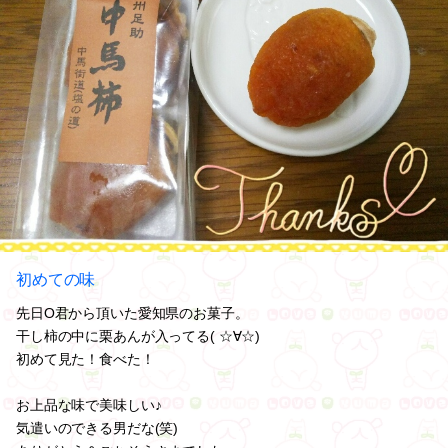
初めての味
先日O君から頂いた愛知県のお菓子。
干し柿の中に栗あんが入ってる( ☆∀☆)
初めて見た！食べた！
お上品な味で美味しい♪
気遣いのできる男だな(笑)