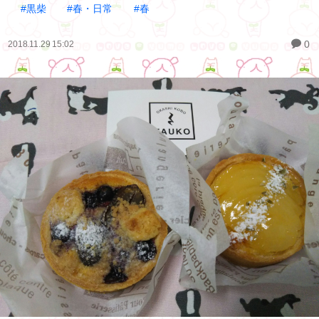
#黒柴
#春・日常
#春
0
2018.11.29 15:02