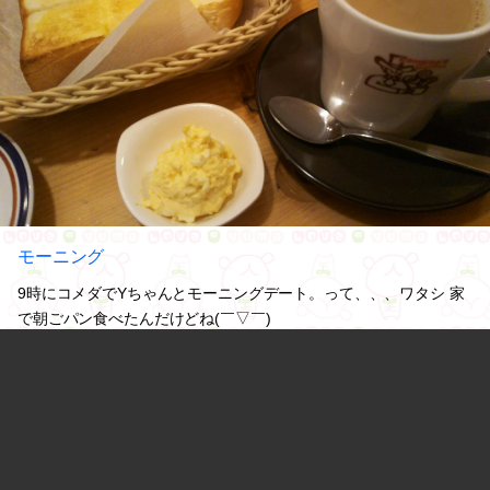
モーニング
9時にコメダでYちゃんとモーニングデート。って、、、ワタシ 家
で朝ごパン食べたんだけどね(￣▽￣)ゞ
今日もギュギュっとおしゃべり楽しかったよん。ありがとね(*´∀`)♪
#ハイジ・お友達
#Teaタイム
0
2018.11.28 11:51