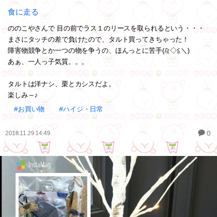
食に走る
ののこやさんで 目の前でラス１のリースを取られるという・・・
まさにタッチの差で負けたので、タルト買ってきちゃった！
障害物競争とか一つの物を争うの、ほんっとに苦手(/≧◇≦＼)
あぁ、一人っ子気質。。。
タルトは洋ナシ、栗とカシスだよ。
楽しみ～♪
#お買い物
#ハイジ・日常
0
2018.11.29 14:49