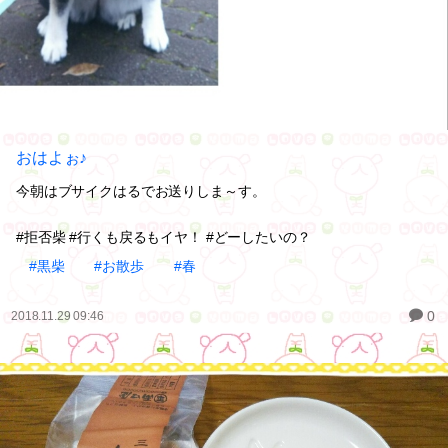
おはよぉ♪
今朝はブサイクはるでお送りしま～す。
#拒否柴 #行くも戻るもイヤ！ #どーしたいの？
#黒柴
#お散歩
#春
0
2018.11.29 09:46