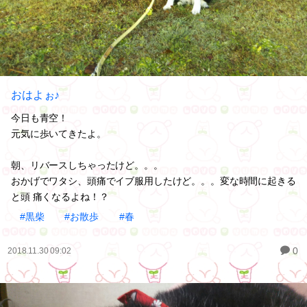
おはよぉ♪
今日も青空！
元気に歩いてきたよ。
朝、リバースしちゃったけど。。。
おかげでワタシ、頭痛でイブ服用したけど。。。変な時間に起きる
と頭 痛くなるよね！？
#黒柴
#お散歩
#春
0
2018.11.30 09:02