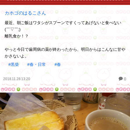
カホゴのはるこさん
最近、朝ご飯はワタシがスプーンですくってあげないと食べない
(￣▽￣;)
離乳食か！？
やっと今日で歯周病の薬が終わったから、明日からはこんなに甘や
かさないよ。
#黒柴
#春・日常
#春
0
2018.11.28 13:20