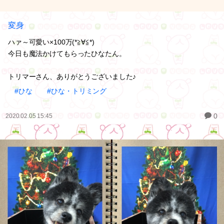
変身
ハァ～可愛い×100万(*≧∀≦*)
今日も魔法かけてもらったひなたん。
トリマーさん、ありがとうございました♪
#ひな
#ひな・トリミング
0
2020.02.05 15:45