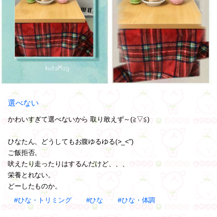
選べない
かわいすぎて選べないから 取り敢えず～(≧▽≦)
ひなたん、どうしてもお腹ゆるゆる(>_<")
ご飯拒否。
吠えたり走ったりはするんだけど、、、
栄養とれない。
どーしたものか。
#ひな・トリミング
#ひな
#ひな・体調