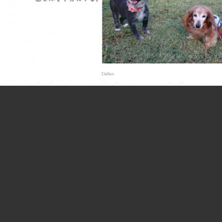
マッタリーズ
春のBF、ラフィ～君に会えたよ♪
ひなは初めまして？だっけ？2度目？
みーんな自分の世界を持っているお年頃(^_^;)
全くまとまらず てんでばらばら・・・
そんなところもかわい～い3コロちゃんでした。
ラフィ～君、ありがとうね！
#春・お友達
#ひな・トリミング
#ひな
#お散歩
#春