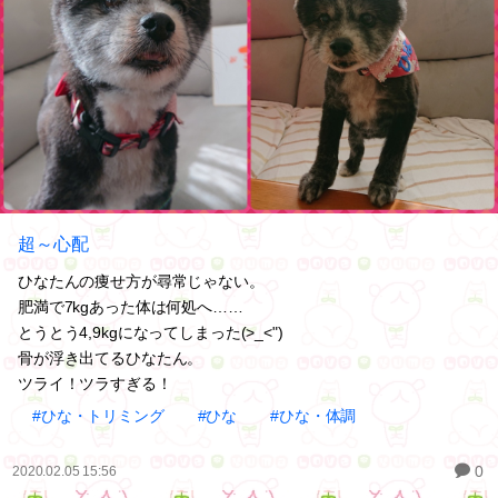
超～心配
ひなたんの痩せ方が尋常じゃない。
肥満で7kgあった体は何処へ……
とうとう4,9kgになってしまった(>_<")
骨が浮き出てるひなたん。
ツライ！ツラすぎる！
#ひな・トリミング
#ひな
#ひな・体調
0
2020.02.05 15:56