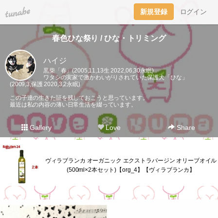
tuna.be
新規登録
ログイン
春色ひな祭り / ひな・トリミング
ハイジ
黒柴「春」(2005,11,13生 2022,06,30永眠)
ワタシの実家で激かわいがりされていた保護犬「ひな」
(2009,3,保護 2020,3,2永眠)
この子達の生きた証を残しておこうと思っています。
最近は私の内容の薄い日常生活を綴っています。
Gallery
Love
Share
ヴィラブランカ オーガニック エクストラバージン オリーブオイル
(500ml×2本セット)【org_4】【ヴィラブランカ】