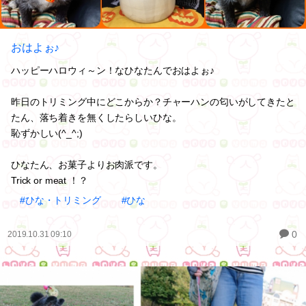
おはよぉ♪
ハッピーハロウィ～ン！なひなたんでおはよぉ♪
昨日のトリミング中にどこからか？チャーハンの匂いがしてきたと
たん、落ち着きを無くしたらしいひな。
恥ずかしい(^_^;)
ひなたん、お菓子よりお肉派です。
Trick or meat ！？
#ひな・トリミング
#ひな
0
2019.10.31 09:10