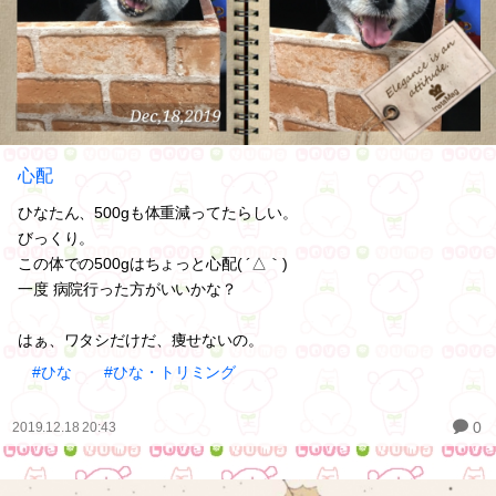
心配
ひなたん、500gも体重減ってたらしい。
びっくり。
この体での500gはちょっと心配( ´△｀)
一度 病院行った方がいいかな？
はぁ、ワタシだけだ、痩せないの。
#ひな
#ひな・トリミング
0
2019.12.18 20:43